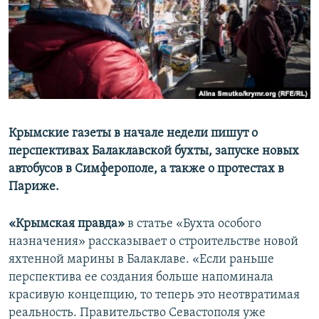
ПРИСОЕДИНЯЙТЕСЬ!
ПОБЕДИТЕЛЕЙ НЕ СУДЯТ?
КРЫМ.НЕПОКОРЕННЫЙ
ELIFBE
УКРАИНСКАЯ ПРОБЛЕМА КРЫМА
Все сайты RFE/RL
Крымские газеты в начале недели пишут о
перспективах Балаклавской бухты, запуске новых
автобусов в Симферополе, а также о протестах в
Париже.
«Крымская правда»
в статье «Бухта особого
назначения» рассказывает о строительстве новой
яхтенной марины в Балаклаве. «Если раньше
перспектива ее создания больше напоминала
красивую концепцию, то теперь это неотвратимая
реальность. Правительство Севастополя уже