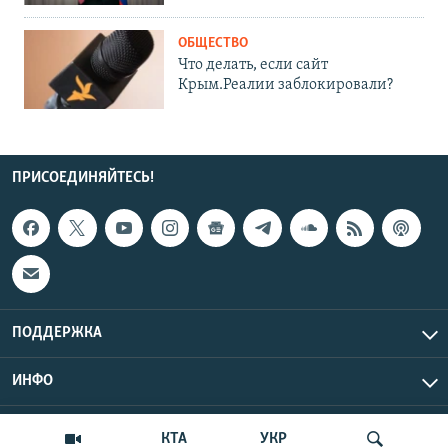
ОБЩЕСТВО
Что делать, если сайт
Крым.Реалии заблокировали?
ПРИСОЕДИНЯЙТЕСЬ!
ПОДДЕРЖКА
ИНФО
UTC+3
Copyright Крым.Реалии, 2026 | Все права защищены.
КТА
УКР