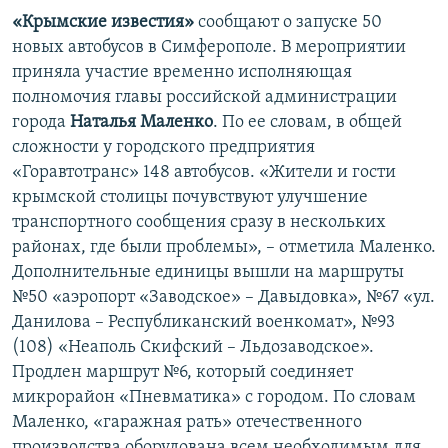
«Крымские известия»
сообщают о запуске 50
новых автобусов в Симферополе. В мероприятии
приняла участие временно исполняющая
полномочия главы российской администрации
города
Наталья Маленко
. По ее словам, в общей
сложности у городского предприятия
«Горавтотранс» 148 автобусов. «Жители и гости
крымской столицы почувствуют улучшение
транспортного сообщения сразу в нескольких
районах, где были проблемы», – отметила Маленко.
Дополнительные единицы вышли на маршруты
№50 «аэропорт «Заводское» – Давыдовка», №67 «ул.
Данилова – Республиканский военкомат», №93
(108) «Неаполь Скифский – Льдозаводское».
Продлен маршрут №6, который соединяет
микрорайон «Пневматика» с городом. По словам
Маленко, «гаражная рать» отечественного
производства оборудована всем необходимым для