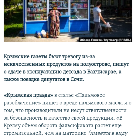
ПРИСОЕДИНЯЙТЕСЬ!
ПОБЕДИТЕЛЕЙ НЕ СУДЯТ?
КРЫМ.НЕПОКОРЕННЫЙ
ELIFBE
УКРАИНСКАЯ ПРОБЛЕМА КРЫМА
Все сайты RFE/RL
Крымские газеты бьют тревогу из-за
некачественных продуктов на полуострове, пишут
о сдаче в эксплуатацию детсада в Бахчисарае, а
также поездке депутатов в Сочи.
«Крымская правда»
в статье «Пальмовое
разоблачение» пишет о вреде пальмового масла и о
том, что производители не несут ответственности
за безопасность и качество своей продукции. «В
Крыму объем оборота фальсификата растет еще
стремительней, чем на материке
(имеется в виду