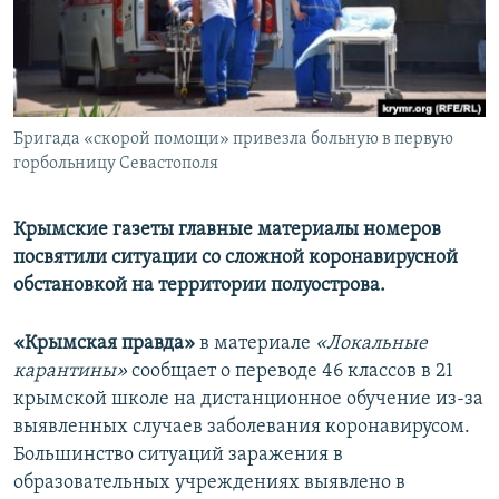
ПРИСОЕДИНЯЙТЕСЬ!
ПОБЕДИТЕЛЕЙ НЕ СУДЯТ?
КРЫМ.НЕПОКОРЕННЫЙ
ELIFBE
Бригада «скорой помощи» привезла больную в первую
УКРАИНСКАЯ ПРОБЛЕМА КРЫМА
горбольницу Севастополя
Все сайты RFE/RL
Крымские газеты главные материалы номеров
посвятили ситуации со сложной коронавирусной
обстановкой на территории полуострова.
«Крымская правда»
в материале
«Локальные
карантины»
сообщает о переводе 46 классов в 21
крымской школе на дистанционное обучение из-за
выявленных случаев заболевания коронавирусом.
Большинство ситуаций заражения в
образовательных учреждениях выявлено в