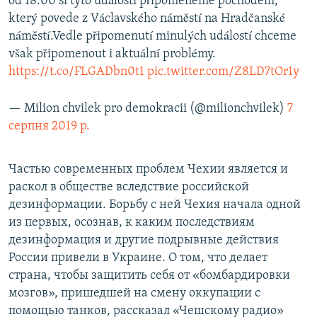
od 18:00 si tyto události připomeneme pochodem,
který povede z Václavského náměstí na Hradčanské
náměstí.Vedle připomenutí minulých událostí chceme
však připomenout i aktuální problémy.
https://t.co/FLGADbn0t1
pic.twitter.com/Z8LD7tOr1y
— Milion chvilek pro demokracii (@milionchvilek)
7
серпня 2019 р.
Частью современных проблем Чехии является и
раскол в обществе вследствие российской
дезинформации. Борьбу с ней Чехия начала одной
из первых, осознав, к каким последствиям
дезинформация и другие подрывные действия
России привели в Украине. О том, что делает
страна, чтобы защитить себя от «бомбардировки
мозгов», пришедшей на смену оккупации с
помощью танков, рассказал «Чешскому радио»