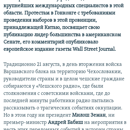
крупнейших международных специалистов в этой
области. Протестам в Гонконге с требованиями
проведения выборов в этой провинции,
принадлежащей Китаю, посвящает свою
публикацию лидер большинства в американском
Сенате, его комментарий опубликовало
европейское издание газеты Wall Street Journal.
Традиционно 21 августа, в день вторжения войска
Варшавского блока на территорию Чехословакии,
руководители страны и в целом чешские граждане
собираются у «Чешского радио», где были
столкновения с советскими войсками, где до
последней минуты работники радио пытались
рассказывать о трагических событиях оккупации.
Но в этом году ни президент
Милош Земан
, ни
премьер-министр
Андрей Бабиш
на мероприятия в
честь этих переломных событий в истории страны