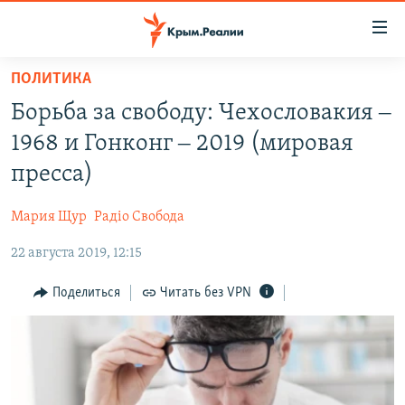
Доступность
ссылки
Вернуться
ПОЛИТИКА
к
НОВОСТИ
Борьба за свободу: Чехословакия ‒
основному
СПЕЦПРОЕКТЫ
содержанию
1968 и Гонконг ‒ 2019 (мировая
ВОДА
Вернутся
ГРУЗ 200
пресса)
к
ИСТОРИЯ
КАРТА ВОЕННЫХ ОБЪЕКТОВ КРЫМА
главной
Мария Щур
Радіо Свобода
ЕЩЕ
11 ЛЕТ ОККУПАЦИИ КРЫМА. 11 ИСТОРИЙ СОПРОТИВЛЕНИЯ
навигации
Вернутся
22 августа 2019, 12:15
РАДІО СВОБОДА
ИНТЕРАКТИВ
к
КАК ОБОЙТИ БЛОКИРОВКУ
ИНФОГРАФИКА
Поделиться
Читать без VPN
поиску
ТЕЛЕПРОЕКТ КРЫМ.РЕАЛИИ
Українською
СОВЕТЫ ПРАВОЗАЩИТНИКОВ
Qırımtatar
ПРОПАВШИЕ БЕЗ ВЕСТИ