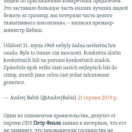
людей по приглашению конкретных предателей.
Это заставило большую часть наших лучших людей
бежать за границу, мы потеряли часть целого
талантливого поколения», ‒ написал премьер-
министр Бабиш.
Události 21. srpna 1968 nebyly žádná nešťastná hra
osudu. Byla to invaze cizí mocnosti. Konkrétní zločin
konkrétních lidí na pozvání konkrétních zrádců.
Způsobila úprk velké části našich nejlepších lidí do
ciziny, ztratili jsme celou část jedné talentované
generace.
— Andrej Babiš (@AndrejBabis)
21 серпня 2019 р.
Один из оппонентов правительства, депутат от
партии ODS
Петр Фиала
заявил в интервью, что его
не удивляет, что руководители государства не