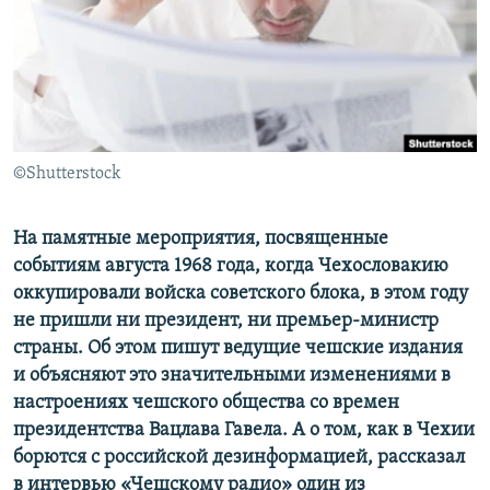
ПРИСОЕДИНЯЙТЕСЬ!
ПОБЕДИТЕЛЕЙ НЕ СУДЯТ?
КРЫМ.НЕПОКОРЕННЫЙ
ELIFBE
УКРАИНСКАЯ ПРОБЛЕМА КРЫМА
Все сайты RFE/RL
©Shutterstock
На памятные мероприятия, посвященные
событиям августа 1968 года, когда Чехословакию
оккупировали войска советского блока, в этом году
не пришли ни президент, ни премьер-министр
страны. Об этом пишут ведущие чешские издания
и объясняют это значительными изменениями в
настроениях чешского общества со времен
президентства Вацлава Гавела. А о том, как в Чехии
борются с российской дезинформацией, рассказал
в интервью «Чешскому радио» один из