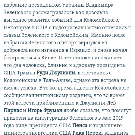
избрание президентом Украины Владимира
Зеленского рассматривалось как довольно
выгодное развитие событий для Коломойского.
Некоторые в США с подозрительностью отнеслись к
связям Зеленского с Коломойским. Именно после
избрания Зеленского олигарх вернулся из
добровольного изгнания в Израиле, и снова начал
базироваться в Киеве. Газета также напоминает,
что два человека, близкие к адвокату президента
США Трампа
Руди Джулиани
, встретились с
Коломойским в Тель-Авиве, однако эта встреча не
имела успеха. В то же время адвокат Коломойского
сообщил вашингтонскому изданию, что во время
этой встречи приближенные к Джулиани
Лев
Парнас
и
Игорь Фруман
якобы сказали, что помогут
привезти на инаугурацию Зеленского в мае 2019
года вице-президента США
Пенса
и тогдашнего
министра энергетики США
Рика Перри
, выдвинув