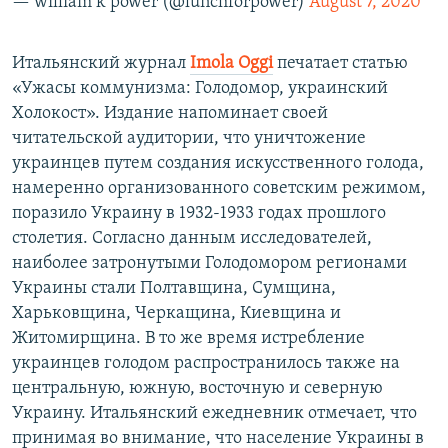
— william k power (@lunchforpower)
August 7, 2020
Итальянский журнал
Imola Oggi
печатает статью
«Ужасы коммунизма: Голодомор, украинский
Холокост». Издание напоминает своей
читательской аудитории, что уничтожение
украинцев путем создания искусственного голода,
намеренно организованного советским режимом,
поразило Украину в 1932-1933 годах прошлого
столетия. Согласно данным исследователей,
наиболее затронутыми Голодомором регионами
Украины стали Полтавщина, Сумщина,
Харьковщина, Черкащина, Киевщина и
Житомирщина. В то же время истребление
украинцев голодом распространилось также на
центральную, южную, восточную и северную
Украину. Итальянский ежедневник отмечает, что
принимая во внимание, что население Украины в