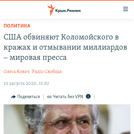
Доступность
ссылки
Вернуться
ПОЛИТИКА
к
НОВОСТИ
CША обвиняют Коломойского в
основному
СПЕЦПРОЕКТЫ
содержанию
кражах и отмывании миллиардов
ВОДА
Вернутся
ГРУЗ 200
‒ мировая пресса
к
ИСТОРИЯ
КАРТА ВОЕННЫХ ОБЪЕКТОВ КРЫМА
главной
Олесь Ковач
Радіо Свобода
ЕЩЕ
11 ЛЕТ ОККУПАЦИИ КРЫМА. 11 ИСТОРИЙ СОПРОТИВЛЕНИЯ
навигации
Вернутся
10 августа 2020, 15:30
РАДІО СВОБОДА
ИНТЕРАКТИВ
к
КАК ОБОЙТИ БЛОКИРОВКУ
ИНФОГРАФИКА
Поделиться
Читать без VPN
поиску
ТЕЛЕПРОЕКТ КРЫМ.РЕАЛИИ
Українською
СОВЕТЫ ПРАВОЗАЩИТНИКОВ
Qırımtatar
ПРОПАВШИЕ БЕЗ ВЕСТИ