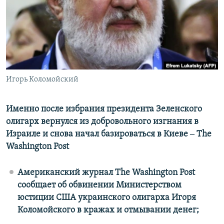
ПРИСОЕДИНЯЙТЕСЬ!
ПОБЕДИТЕЛЕЙ НЕ СУДЯТ?
КРЫМ.НЕПОКОРЕННЫЙ
ELIFBE
УКРАИНСКАЯ ПРОБЛЕМА КРЫМА
Все сайты RFE/RL
Игорь Коломойский
Именно после избрания президента Зеленского
олигарх вернулся из добровольного изгнания в
Израиле и снова начал базироваться в Киеве ‒ The
Washington Post
Американский журнал The Washington Post
сообщает об обвинении Министерством
юстиции США украинского олигарха Игоря
Коломойского в кражах и отмывании денег;