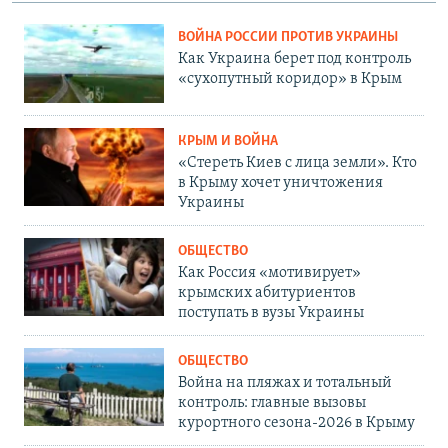
ВОЙНА РОССИИ ПРОТИВ УКРАИНЫ
Как Украина берет под контроль
«сухопутный коридор» в Крым
КРЫМ И ВОЙНА
«Стереть Киев с лица земли». Кто
в Крыму хочет уничтожения
Украины
ОБЩЕСТВО
Как Россия «мотивирует»
крымских абитуриентов
поступать в вузы Украины
ОБЩЕСТВО
Война на пляжах и тотальный
контроль: главные вызовы
курортного сезона-2026 в Крыму