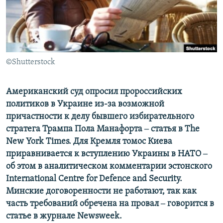
ПРИСОЕДИНЯЙТЕСЬ!
ПОБЕДИТЕЛЕЙ НЕ СУДЯТ?
КРЫМ.НЕПОКОРЕННЫЙ
ELIFBE
©Shutterstock
УКРАИНСКАЯ ПРОБЛЕМА КРЫМА
Все сайты RFE/RL
Американский суд опросил пророссийских
политиков в Украине из-за возможной
причастности к делу бывшего избирательного
стратега Трампа Пола Манафорта ‒ статья в The
New York Times. Для Кремля томос Киева
приравнивается к вступлению Украины в НАТО ‒
об этом в аналитическом комментарии эстонского
International Centre for Defence and Security.
Минские договоренности не работают, так как
часть требований обречена на провал ‒ говорится в
статье в журнале Newsweek.