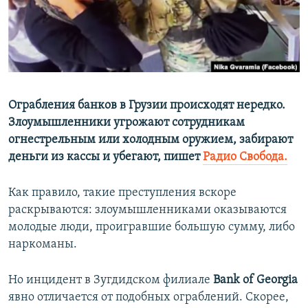
ПРИСОЕДИНЯЙТЕСЬ!
ПОБЕДИТЕЛЕЙ НЕ СУДЯТ?
КРЫМ.НЕПОКОРЕННЫЙ
ELIFBE
УКРАИНСКАЯ ПРОБЛЕМА КРЫМА
Все сайты RFE/RL
Ограбления банков в Грузии происходят нередко.
Злоумышленники угрожают сотрудникам
огнестрельным или холодным оружием, забирают
деньги из кассы и убегают, пишет
Радио Свобода.
Как правило, такие преступления вскоре
раскрываются: злоумышленниками оказываются
молодые люди, проигравшие большую сумму, либо
наркоманы.
Но инцидент в Зугдидском филиале
Bank of Georgia
явно отличается от подобных ограблений. Скорее,