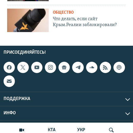
ОБЩЕСТВО
Что делать, если сайт
Крым.Реалии заблокировали?
ПРИСОЕДИНЯЙТЕСЬ!
ПОДДЕРЖКА
ИНФО
UTC+3
Copyright Крым.Реалии, 2026 | Все права защищены.
КТА
УКР