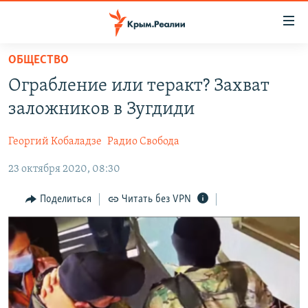
Доступность
ссылки
Вернуться
ОБЩЕСТВО
к
НОВОСТИ
Ограбление или теракт? Захват
основному
СПЕЦПРОЕКТЫ
содержанию
заложников в Зугдиди
ВОДА
Вернутся
ГРУЗ 200
к
Георгий Кобаладзе
Радио Свобода
ИСТОРИЯ
КАРТА ВОЕННЫХ ОБЪЕКТОВ КРЫМА
главной
23 октября 2020, 08:30
ЕЩЕ
11 ЛЕТ ОККУПАЦИИ КРЫМА. 11 ИСТОРИЙ СОПРОТИВЛЕНИЯ
навигации
Вернутся
РАДІО СВОБОДА
ИНТЕРАКТИВ
Поделиться
Читать без VPN
к
КАК ОБОЙТИ БЛОКИРОВКУ
ИНФОГРАФИКА
поиску
ТЕЛЕПРОЕКТ КРЫМ.РЕАЛИИ
Українською
СОВЕТЫ ПРАВОЗАЩИТНИКОВ
Qırımtatar
ПРОПАВШИЕ БЕЗ ВЕСТИ