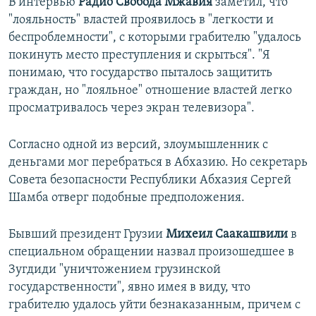
В интервью
Радио Свобода Мжавия
заметил, что
"лояльность" властей проявилось в "легкости и
беспроблемности", с которыми грабителю "удалось
покинуть место преступления и скрыться". "Я
понимаю, что государство пыталось защитить
граждан, но "лояльное" отношение властей легко
просматривалось через экран телевизора".
Согласно одной из версий, злоумышленник с
деньгами мог перебраться в Абхазию. Но секретарь
Совета безопасности Республики Абхазия Сергей
Шамба отверг подобные предположения.
Бывший президент Грузии
Михеил Саакашвили
в
специальном обращении назвал произошедшее в
Зугдиди "уничтожением грузинской
государственности", явно имея в виду, что
грабителю удалось уйти безнаказанным, причем с