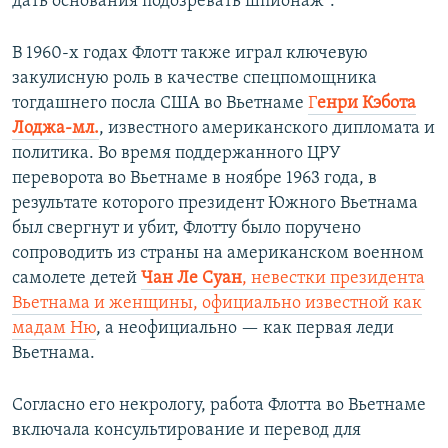
дать основания подозревать шпионаж".
В 1960-х годах Флотт также играл ключевую
закулисную роль в качестве спецпомощника
тогдашнего посла США во Вьетнаме
Г
енри Кэбота
Лоджа-мл.
, известного американского дипломата и
политика. Во время поддержанного ЦРУ
переворота во Вьетнаме в ноябре 1963 года, в
результате которого президент Южного Вьетнама
был свергнут и убит, Флотту было поручено
сопроводить из страны на американском военном
самолете детей
Чан Ле Суан
, невестки президента
Вьетнама и женщины, официально известной как
мадам Ню
, а неофициально — как первая леди
Вьетнама.
Согласно его некрологу, работа Флотта во Вьетнаме
включала консультирование и перевод для