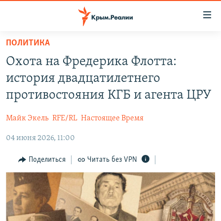
Доступность
ссылки
Вернуться
ПОЛИТИКА
к
НОВОСТИ
Охота на Фредерика Флотта:
основному
СПЕЦПРОЕКТЫ
содержанию
история двадцатилетнего
ВОДА
Вернутся
ГРУЗ 200
противостояния КГБ и агента ЦРУ
к
ИСТОРИЯ
КАРТА ВОЕННЫХ ОБЪЕКТОВ КРЫМА
главной
Майк Экель
RFE/RL
Настоящее Время
ЕЩЕ
11 ЛЕТ ОККУПАЦИИ КРЫМА. 11 ИСТОРИЙ СОПРОТИВЛЕНИЯ
навигации
Вернутся
04 июня 2026, 11:00
РАДІО СВОБОДА
ИНТЕРАКТИВ
к
КАК ОБОЙТИ БЛОКИРОВКУ
ИНФОГРАФИКА
Поделиться
Читать без VPN
поиску
ТЕЛЕПРОЕКТ КРЫМ.РЕАЛИИ
Українською
СОВЕТЫ ПРАВОЗАЩИТНИКОВ
Qırımtatar
ПРОПАВШИЕ БЕЗ ВЕСТИ