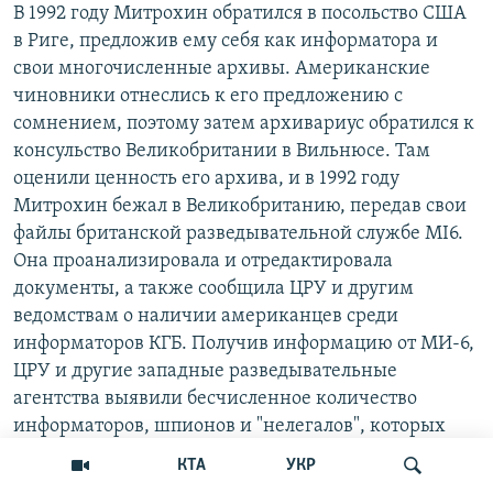
В 1992 году Митрохин обратился в посольство США
в Риге, предложив ему себя как информатора и
свои многочисленные архивы. Американские
чиновники отнеслись к его предложению с
сомнением, поэтому затем архивариус обратился к
консульство Великобритании в Вильнюсе. Там
оценили ценность его архива, и в 1992 году
Митрохин бежал в Великобританию, передав свои
файлы британской разведывательной службе MI6.
Она проанализировала и отредактировала
документы, а также сообщила ЦРУ и другим
ведомствам о наличии американцев среди
информаторов КГБ. Получив информацию от МИ-6,
ЦРУ и другие западные разведывательные
агентства выявили бесчисленное количество
информаторов, шпионов и "нелегалов", которых
КГБ удалось внедрить на Запад за прошлые
КТА
УКР
десятилетия.