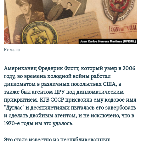
ПРИСОЕДИНЯЙТЕСЬ!
ПОБЕДИТЕЛЕЙ НЕ СУДЯТ?
КРЫМ.НЕПОКОРЕННЫЙ
ELIFBE
УКРАИНСКАЯ ПРОБЛЕМА КРЫМА
Все сайты RFE/RL
Коллаж
Американец Фредерик Флотт, который умер в 2006
году, во времена холодной войны работал
дипломатом в различных посольствах США, а
также был агентом ЦРУ под дипломатическим
прикрытием. КГБ СССР присвоила ему кодовое имя
"Дуглас" и десятилетиями пыталась его завербовать
и сделать двойным агентом, и не исключено, что в
1970-е годы им это удалось.
Это стало известно из неопубликованных