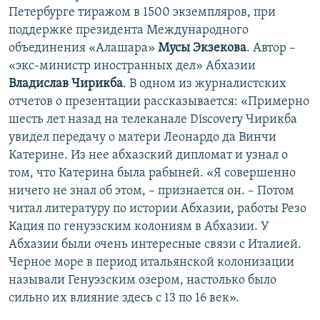
Петербурге тиражом в 1500 экземпляров, при
поддержке президента Международного
объединения «Алашара»
Мусы Экзекова
. Автор –
«экс-министр иностранных дел» Абхазии
Владислав Чирикба
. В одном из журналистских
отчетов о презентации рассказывается: «Примерно
шесть лет назад на телеканале Discovery Чирикба
увидел передачу о матери Леонардо да Винчи
Катерине. Из нее абхазский дипломат и узнал о
том, что Катерина была рабыней. «Я совершенно
ничего не знал об этом, – признается он. – Потом
читал литературу по истории Абхазии, работы Резо
Кация по генуэзским колониям в Абхазии. У
Абхазии были очень интересные связи с Италией.
Черное море в период итальянской колонизации
называли Генуэзским озером, настолько было
сильно их влияние здесь с 13 по 16 век».