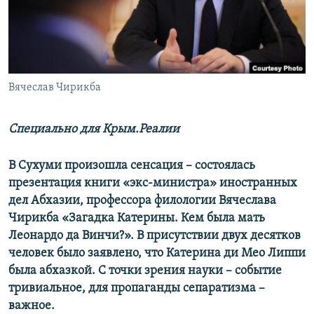
ПРИСОЕДИНЯЙТЕСЬ!
ПОБЕДИТЕЛЕЙ НЕ СУДЯТ?
КРЫМ.НЕПОКОРЕННЫЙ
ELIFBE
Вячеслав Чирикба
УКРАИНСКАЯ ПРОБЛЕМА КРЫМА
Все сайты RFE/RL
Специально для Крым.Реалии
В Сухуми произошла сенсация – состоялась
презентация книги «экс-министра» иностранных
дел Абхазии, профессора филологии Вячеслава
Чирикба «Загадка Катерины. Кем была мать
Леонардо да Винчи?». В присутствии двух десятков
человек было заявлено, что Катерина ди Мео Липпи
была абхазкой. С точки зрения науки – событие
тривиальное, для пропаганды сепаратизма –
важное.