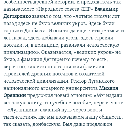
особенность древней истории, и председатель так
называемого «Народного совета ЛНР»
Владимир
Дегтяренко
заявил о том, что «четыре тысячи лет
назад здесь не было великих укров. Здесь были
горняки Донбасса. И они тогда еще, четыре тысячи
лет назад, здесь добывали уголь, здесь строили
поселки, и, в принципе, развивали человеческую
цивилизацию». Оказывается, «великих укров» не
было, а фамилия Дегтяренко почему-то есть,
вероятно, как исконно горняцкая фамилия
строителей древних поселков и создателей
человеческой цивилизации. Ректор Луганского
национального аграрного университета
Михаил
Орешкин
предложил новый этноним: «Мы издали
вот такую книгу, это учебное пособие, первая часть
– «Луганщина: славный путь через века и
тысячелетия», где мы показываем нашу общность,
так сказать, донбасскую. Был даже предложен