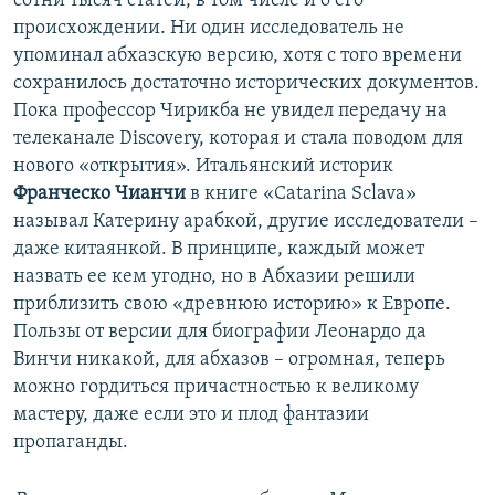
сотни тысяч статей, в том числе и о его
происхождении. Ни один исследователь не
упоминал абхазскую версию, хотя с того времени
сохранилось достаточно исторических документов.
Пока профессор Чирикба не увидел передачу на
телеканале Discovery, которая и стала поводом для
нового «открытия». Итальянский историк
Франческо Чианчи
в книге «Catarina Sclava»
называл Катерину арабкой, другие исследователи –
даже китаянкой. В принципе, каждый может
назвать ее кем угодно, но в Абхазии решили
приблизить свою «древнюю историю» к Европе.
Пользы от версии для биографии Леонардо да
Винчи никакой, для абхазов – огромная, теперь
можно гордиться причастностью к великому
мастеру, даже если это и плод фантазии
пропаганды.