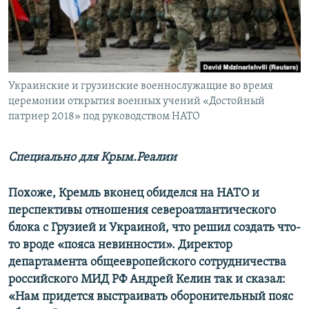
ПРИСОЕДИНЯЙТЕСЬ!
ПОБЕДИТЕЛЕЙ НЕ СУДЯТ?
КРЫМ.НЕПОКОРЕННЫЙ
ELIFBE
Украинские и грузинские военнослужащие во время
УКРАИНСКАЯ ПРОБЛЕМА КРЫМА
церемонии открытия военных учений «Достойный
Все сайты RFE/RL
патрнер 2018» под руководством НАТО
Специально для Крым.Реалии
Похоже, Кремль вконец обиделся на НАТО и
перспективы отношения североатлантического
блока с Грузией и Украиной, что решил создать что-
то вроде «пояса невинности». Директор
департамента общеевропейского сотрудничества
российского МИД РФ Андрей Келин так и сказал:
«Нам придется выстраивать оборонительный пояс