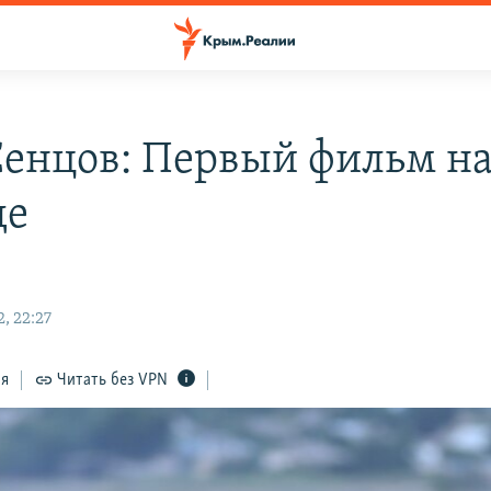
Сенцов: Первый фильм н
де
, 22:27
ся
Читать без VPN