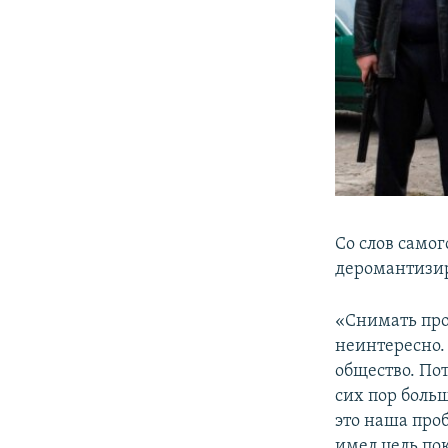
Со слов само
деромантизир
«Снимать про
неинтересно.
общество. Пот
сих пор больш
это наша проб
имел цель по