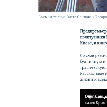
Съемки фильма Олега Сенцова «Носоро
Предпремьер
политузника 
Киеве, в кин
Со слов режис
будничную и 
трагическую 
Рассказ ведет
жизни и всем
видео
Крым.