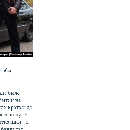
чтобы
мне было
обытий на
сли кратко: до
о закону. И
нтизации – я
 бандитах.