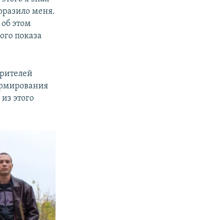
1080p
поразило меня.
 об этом
ого показа
px
width
зрителей
формирования
из этого