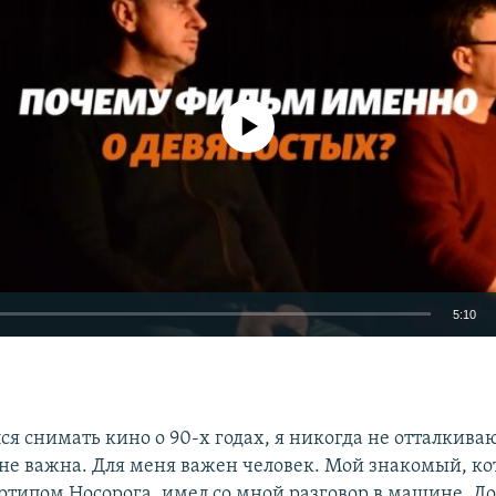
No media source currently available
5:10
EMBED
ся снимать кино о 90-х годах, я никогда не отталкива
 не важна. Для меня важен человек. Мой знакомый, к
отипом Носорога, имел со мной разговор в машине. До 