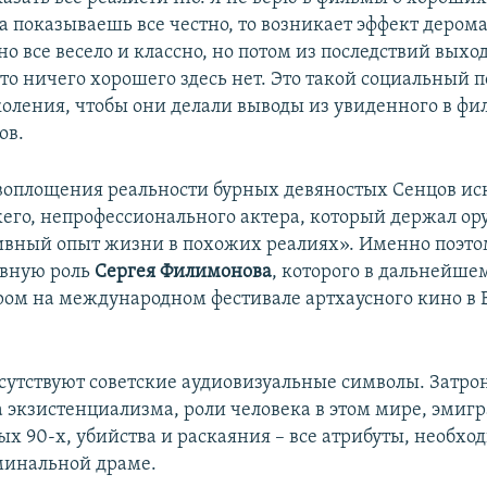
да показываешь все честно, то возникает эффект дером
о все весело и классно, но потом из последствий выхо
то ничего хорошего здесь нет. Это такой социальный п
оления, чтобы они делали выводы из увиденного в фил
ов.
воплощения реальности бурных девяностых Сенцов ис
жего, непрофессионального актера, который держал ор
ивный опыт жизни в похожих реалиях». Именно поэто
авную роль
Сергея Филимонова
, которого в дальнейше
ом на международном фестивале артхаусного кино в 
сутствуют советские аудиовизуальные символы. Затро
 экзистенциализма, роли человека в этом мире, эмиг
ых 90-х, убийства и раскаяния – все атрибуты, необх
минальной драме.