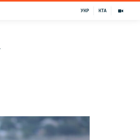
УКР
КТА
а