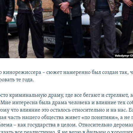
го кинорежиссера – сюжет намеренно был создан так, 
овать те года.
сто криминальную драму, где все бегают и стреляют, 
 Мне интересна была драма человека и влияние тех с
ому что влияние это осталось относительно и на нас. Е
ая часть нашего общества живет «по понятиям», а не п
лема – как государства в целом. Относительно дерома
казать все реалистично. Я не верю в фильмы о хороших