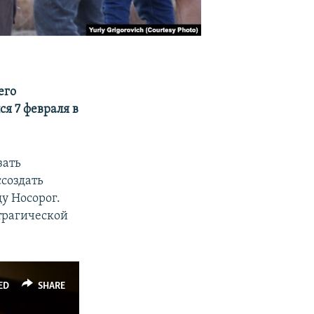
его
я 7 февраля в
зать
создать
у Носорог.
 трагической
ED
SHARE