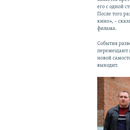
его с одной с
После того ра
кино», – сказ
фильма.
События разво
перемещают в
новой самост
выходит.