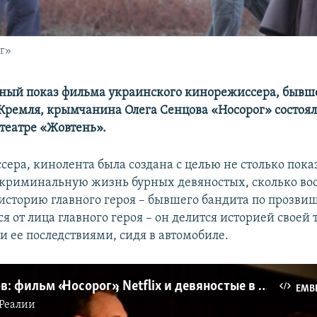
г»
ный показ фильма украинского кинорежиссера, бывш
Кремля, крымчанина Олега Сенцова «Носорог» состоялс
отеатре «Жовтень».
сера, кинолента была создана с целью не столько пока
криминальную жизнь бурных девяностых, сколько вос
историю главного героя – бывшего бандита по прозвищ
ся от лица главного героя – он делится историей своей
и ее последствиями, сидя в автомобиле.
Олег Сенцов: фильм «Носорог», Netflix и девяностые в Крыму (видео)
EMB
Реалии