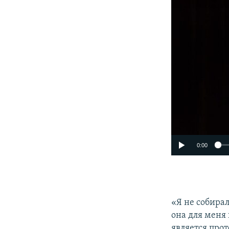
0:00
«Я не собирал
она для меня
является прот