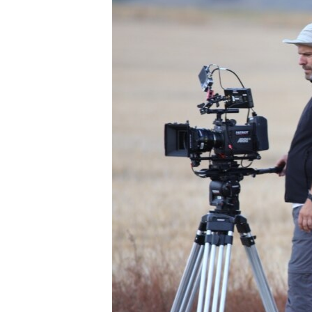
ПОБЕДИТЕЛЕЙ НЕ СУДЯТ?
КРЫМ.НЕПОКОРЕННЫЙ
ELIFBE
УКРАИНСКАЯ ПРОБЛЕМА КРЫМА