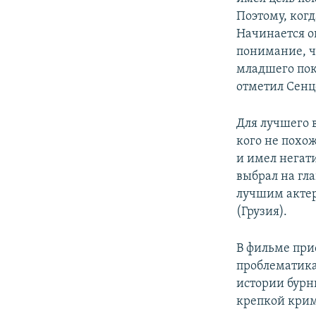
Поэтому, ког
Начинается он
понимание, ч
младшего пок
отметил Сенц
Для лучшего 
кого не похо
и имел негат
выбрал на гл
лучшим актер
(Грузия).
В фильме при
проблематика
истории бурн
крепкой кри