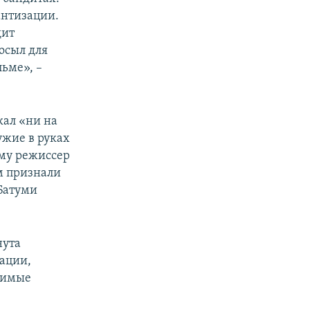
антизации.
дит
осыл для
ьме», –
кал «ни на
ужие в руках
му режиссер
м признали
Батуми
нута
рации,
одимые