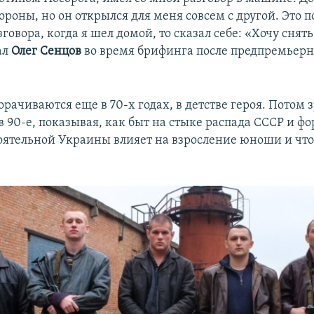
Auto
240p
360p
480p
тороны, но он открылся для меня совсем с другой. Это 
зговора, когда я шел домой, то сказал себе: «Хочу снять
720p
1080p
ал
Олег Сенцов
во время брифинга после предпремьерн
рачиваются еще в 70-х годах, в детстве героя. Потом 
 90-е, показывая, как быт на стыке распада СССР и 
оятельной Украины влияет на взросление юноши и что 