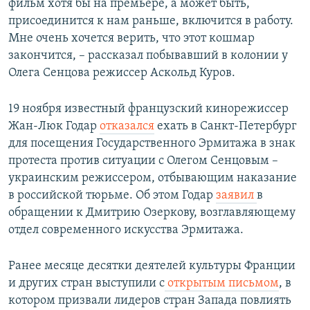
фильм хотя бы на премьере, а может быть,
присоединится к нам раньше, включится в работу.
Мне очень хочется верить, что этот кошмар
закончится, – рассказал побывавший в колонии у
Олега Сенцова режиссер Аскольд Куров.
19 ноября известный французский кинорежиссер
Жан-Люк Годар
отказался
ехать в Санкт-Петербург
для посещения Государственного Эрмитажа в знак
протеста против ситуации с Олегом Сенцовым –
украинским режиссером, отбывающим наказание
в российской тюрьме. Об этом Годар
заявил
в
обращении к Дмитрию Озеркову, возглавляющему
отдел современного искусства Эрмитажа.
Ранее месяце десятки деятелей культуры Франции
и других стран выступили с
открытым письмом
, в
котором призвали лидеров стран Запада повлиять