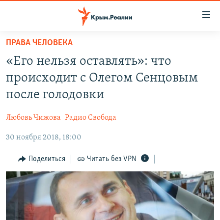
Доступность
ссылки
Вернуться
ПРАВА ЧЕЛОВЕКА
к
НОВОСТИ
«Его нельзя оставлять»: что
основному
СПЕЦПРОЕКТЫ
содержанию
происходит с Олегом Сенцовым
ВОДА
Вернутся
ГРУЗ 200
после голодовки
к
ИСТОРИЯ
КАРТА ВОЕННЫХ ОБЪЕКТОВ КРЫМА
главной
Любовь Чижова
Радио Свобода
ЕЩЕ
11 ЛЕТ ОККУПАЦИИ КРЫМА. 11 ИСТОРИЙ СОПРОТИВЛЕНИЯ
навигации
Вернутся
30 ноября 2018, 18:00
РАДІО СВОБОДА
ИНТЕРАКТИВ
к
КАК ОБОЙТИ БЛОКИРОВКУ
ИНФОГРАФИКА
Поделиться
Читать без VPN
поиску
ТЕЛЕПРОЕКТ КРЫМ.РЕАЛИИ
Українською
СОВЕТЫ ПРАВОЗАЩИТНИКОВ
Qırımtatar
ПРОПАВШИЕ БЕЗ ВЕСТИ