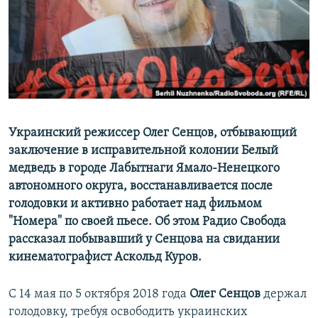
ПРИСОЕДИНЯЙТЕСЬ!
ПОБЕДИТЕЛЕЙ НЕ СУДЯТ?
КРЫМ.НЕПОКОРЕННЫЙ
ELIFBE
УКРАИНСКАЯ ПРОБЛЕМА КРЫМА
Все сайты RFE/RL
Украинский режиссер Олег Сенцов, отбывающий
заключение в исправительной колонии Белый
медведь в городе Лабытнаги Ямало-Ненецкого
автономного округа, восстанавливается после
голодовки и активно работает над фильмом
"Номера" по своей пьесе. Об этом Радио Свобода
рассказал побывавший у Сенцова на свидании
кинематографист Аскольд Куров.
С 14 мая по 5 октября 2018 года
Олег Сенцов
держал
голодовку, требуя освободить украинских