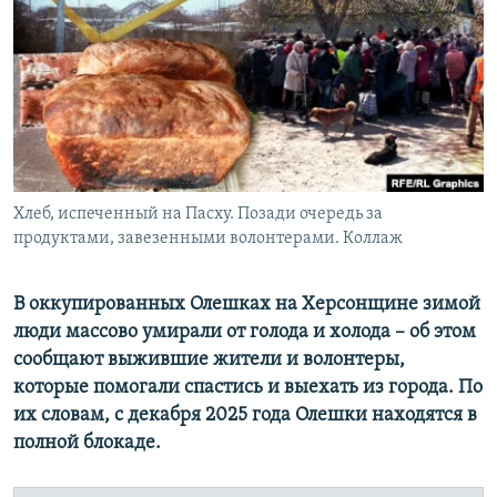
ПРИСОЕДИНЯЙТЕСЬ!
ПОБЕДИТЕЛЕЙ НЕ СУДЯТ?
КРЫМ.НЕПОКОРЕННЫЙ
ELIFBE
УКРАИНСКАЯ ПРОБЛЕМА КРЫМА
Все сайты RFE/RL
Хлеб, испеченный на Пасху. Позади очередь за
продуктами, завезенными волонтерами. Коллаж
В оккупированных Олешках на Херсонщине зимой
люди массово умирали от голода и холода – об этом
сообщают выжившие жители и волонтеры,
которые помогали спастись и выехать из города. По
их словам, с декабря 2025 года Олешки находятся в
полной блокаде.