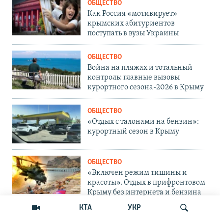
ОБЩЕСТВО
Как Россия «мотивирует»
крымских абитуриентов
поступать в вузы Украины
ОБЩЕСТВО
Война на пляжах и тотальный
контроль: главные вызовы
курортного сезона-2026 в Крыму
ОБЩЕСТВО
«Отдых с талонами на бензин»:
курортный сезон в Крыму
ОБЩЕСТВО
«Включен режим тишины и
красоты». Отдых в прифронтовом
Крыму без интернета и бензина
КТА
УКР
БЛОГИ