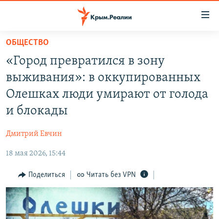
Доступность
ссылки
Вернуться
ОБЩЕСТВО
к
НОВОСТИ
«Город превратился в зону
основному
СПЕЦПРОЕКТЫ
содержанию
выживания»: в оккупированных
ВОДА
Вернутся
ГРУЗ 200
Олешках люди умирают от голода
к
ИСТОРИЯ
КАРТА ВОЕННЫХ ОБЪЕКТОВ КРЫМА
и блокады
главной
ЕЩЕ
11 ЛЕТ ОККУПАЦИИ КРЫМА. 11 ИСТОРИЙ СОПРОТИВЛЕНИЯ
навигации
Дмитрий Евчин
Вернутся
РАДІО СВОБОДА
ИНТЕРАКТИВ
к
18 мая 2026, 15:44
КАК ОБОЙТИ БЛОКИРОВКУ
ИНФОГРАФИКА
поиску
Поделиться
Читать без VPN
ТЕЛЕПРОЕКТ КРЫМ.РЕАЛИИ
Українською
СОВЕТЫ ПРАВОЗАЩИТНИКОВ
Qırımtatar
ПРОПАВШИЕ БЕЗ ВЕСТИ