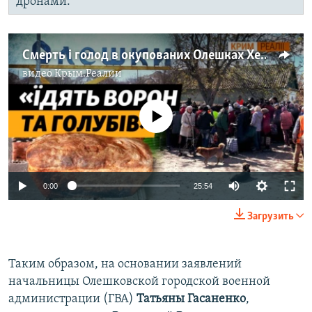
дронами.
Смерть і голод в окупованих Олешках Херсонської області (відео)
видео
Крым.Реалии
No media source currently available
Auto
0:00
25:54
240p
Загрузить
360p
Auto
240p
360p
480p
480p
Таким образом, на основании заявлений
начальницы Олешковской городской военной
720p
720p
1080p
администрации (ГВА)
Татьяны Гасаненко
,
1080p