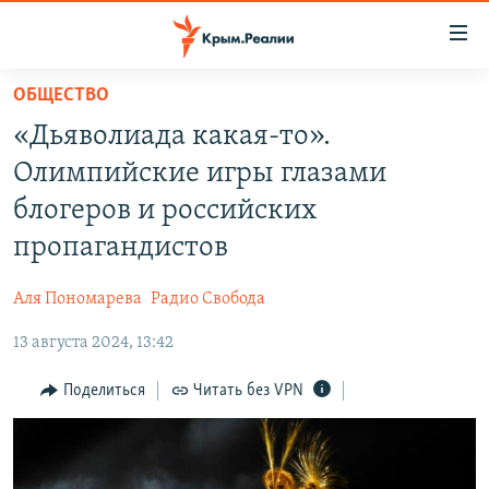
Доступность
ссылки
Вернуться
ОБЩЕСТВО
к
НОВОСТИ
«Дьяволиада какая-то».
основному
СПЕЦПРОЕКТЫ
содержанию
Олимпийские игры глазами
ВОДА
Вернутся
ГРУЗ 200
блогеров и российских
к
ИСТОРИЯ
КАРТА ВОЕННЫХ ОБЪЕКТОВ КРЫМА
пропагандистов
главной
ЕЩЕ
11 ЛЕТ ОККУПАЦИИ КРЫМА. 11 ИСТОРИЙ СОПРОТИВЛЕНИЯ
навигации
Аля Пономарева
Радио Свобода
Вернутся
РАДІО СВОБОДА
ИНТЕРАКТИВ
к
13 августа 2024, 13:42
КАК ОБОЙТИ БЛОКИРОВКУ
ИНФОГРАФИКА
поиску
Поделиться
Читать без VPN
ТЕЛЕПРОЕКТ КРЫМ.РЕАЛИИ
Українською
СОВЕТЫ ПРАВОЗАЩИТНИКОВ
Qırımtatar
ПРОПАВШИЕ БЕЗ ВЕСТИ