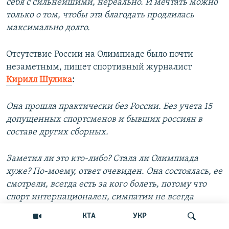
себя с сильнейшими, нереально. И мечтать можно
только о том, чтобы эта благодать продлилась
максимально долго.
Отсутствие России на Олимпиаде было почти
незаметным, пишет спортивный журналист
Кирилл Шулика
:
Она прошла практически без России. Без учета 15
допущенных спортсменов и бывших россиян в
составе других сборных.
Заметил ли это кто-либо? Стала ли Олимпиада
хуже? По-моему, ответ очевиден. Она состоялась, ее
смотрели, всегда есть за кого болеть, потому что
спорт интернационален, симпатии не всегда
привязаны к флагу. Эмоционально хуже не стало.
КТА
УКР
Мы даже чуть отвлеклись от медальной