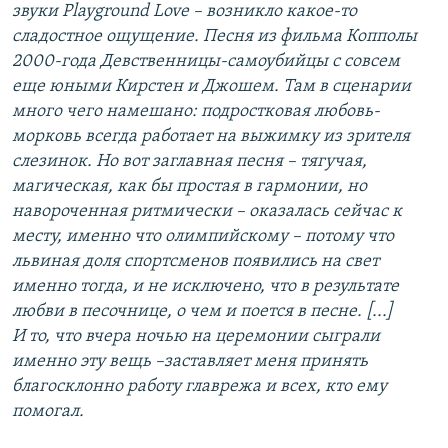
звуки Playground Love – возникло какое-то
сладостное ощущение. Песня из фильма Копполы
2000-года Девственницы-самоубийцы с совсем
еще юными Кирстен и Джошем. Там в сценарии
много чего намешано: подростковая любовь-
морковь всегда работает на выжимку из зрителя
слезинок. Но вот заглавная песня – тягучая,
магическая, как бы простая в гармонии, но
навороченная ритмически – оказалась сейчас к
месту, именно что олимпийскому – потому что
львиная доля спортсменов появились на свет
именно тогда, и не исключено, что в результате
любви в песочнице, о чем и поется в песне. [...]
И то, что вчера ночью на церемонии сыграли
именно эту вещь –заставляет меня принять
благосклонно работу главрежа и всех, кто ему
помогал.