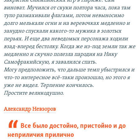
закрытии Олимпийских игр в Париже. Сам
виноват. Мучился от скуки полтора часа, пока там
тупо размахивали флагами, потом невыносимо
долго мелькали огни и на веревочках медленно и
занудно спускали какого-то мужика в золотых
перьях. И еще два неведомых персонажа ходили
взад-вперед бестолку. Когда же из-под земли так же
медленно и скучно полезла пародия на Нику
Самофракийскую, я завалился спать.
Могу предположить, что дальше темп убыстрился и
что-то интересное всё-таки произошло, но этого я
уже не видел. Терпение кончилось.
Простите великодушно.
Александр Невзоров
Все было достойно, пристойно и до
неприличия прилично