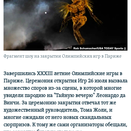
ПРИСОЕДИНЯЙТЕСЬ!
ПОБЕДИТЕЛЕЙ НЕ СУДЯТ?
КРЫМ.НЕПОКОРЕННЫЙ
ELIFBE
УКРАИНСКАЯ ПРОБЛЕМА КРЫМА
Все сайты RFE/RL
Фрагмент шоу на закрытии Олимпийских игр в Париже
Завершились XXXIII летние Олимпийские игры в
Париже. Церемония открытия Игр 26 июля вызвала
множество споров из-за сцены, в которой многие
увидели пародию на "Тайную вечерю" Леонардо да
Винчи. За церемонию закрытия отвечал тот же
художественный руководитель, Тома Жоли, и
многие ожидали от него новых скандальных
сюрпризов. К тому же сами организаторы обещали,