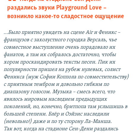
раздались звуки Playground Love –
возникло какое-то сладостное ощущение
...Было приятно увидеть на сцене Air и Феникс –
французов с захолустного городка Версаль, чье
совместное выступление очень порадовало их
фанатов, а там их собралось достаточно, чтобы
хором проскандировать тексты песен. Пик их
популярности пришел на рубеж нулевых, солист
Феникса (муж Софии Коппола по совместительству)
с приятным тембром и довольно гибким по
диапазону голосом. Музыка – смесь всего, что
явилось мировым наследием предыдущих
поколений, но, конечно, бритпопа там услышишь в
большей степени. Блёр и Оэйзис наследили
(невольно!) даже и по ту сторону Ла-Манша.
Так вот, когда на стадионе Сен-Дени раздались