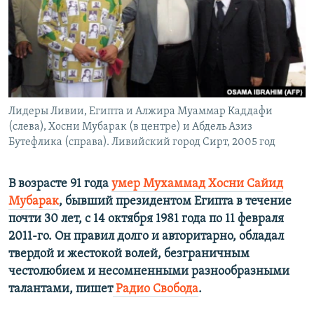
ПРИСОЕДИНЯЙТЕСЬ!
ПОБЕДИТЕЛЕЙ НЕ СУДЯТ?
КРЫМ.НЕПОКОРЕННЫЙ
ELIFBE
УКРАИНСКАЯ ПРОБЛЕМА КРЫМА
Все сайты RFE/RL
Лидеры Ливии, Египта и Алжира Муаммар Каддафи
(слева), Хосни Мубарак (в центре) и Абдель Азиз
Бутефлика (справа). Ливийский город Сирт, 2005 год
В возрасте 91 года
умер Мухаммад Хосни Сайид
Мубарак
, бывший президентом Египта в течение
почти 30 лет, с 14 октября 1981 года по 11 февраля
2011-го. Он правил долго и авторитарно, обладал
твердой и жестокой волей, безграничным
честолюбием и несомненными разнообразными
талантами, пишет
Радио Свобода
.