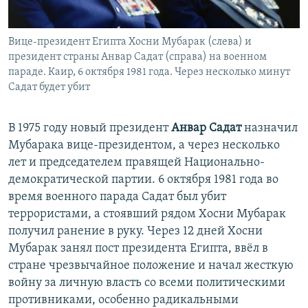
Вице-президент Египта Хосни Мубарак (слева) и
президент страны Анвар Садат (справа) на военном
параде. Каир, 6 октября 1981 года. Через несколько минут
Садат будет убит
В 1975 году новый президент
Анвар Садат
назначил
Мубарака вице-президентом, а через несколько
лет и председателем правящей Национально-
демократической партии. 6 октября 1981 года во
время военного парада Садат был убит
террористами, а стоявший рядом Хосни Мубарак
получил ранение в руку. Через 12 дней Хосни
Мубарак занял пост президента Египта, ввёл в
стране чрезвычайное положение и начал жесткую
войну за личную власть со всеми политическими
противниками, особенно радикальными