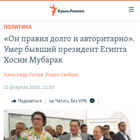
Доступность
ссылки
Вернуться
ПОЛИТИКА
к
НОВОСТИ
«Он правил долго и авторитарно».
основному
СПЕЦПРОЕКТЫ
содержанию
Умер бывший президент Египта
ВОДА
Вернутся
ГРУЗ 200
Хосни Мубарак
к
ИСТОРИЯ
КАРТА ВОЕННЫХ ОБЪЕКТОВ КРЫМА
главной
Александр Гостев
Радио Свобода
ЕЩЕ
11 ЛЕТ ОККУПАЦИИ КРЫМА. 11 ИСТОРИЙ СОПРОТИВЛЕНИЯ
навигации
Вернутся
25 февраля 2020, 22:30
РАДІО СВОБОДА
ИНТЕРАКТИВ
к
КАК ОБОЙТИ БЛОКИРОВКУ
ИНФОГРАФИКА
Поделиться
Читать без VPN
поиску
ТЕЛЕПРОЕКТ КРЫМ.РЕАЛИИ
Українською
СОВЕТЫ ПРАВОЗАЩИТНИКОВ
Qırımtatar
ПРОПАВШИЕ БЕЗ ВЕСТИ