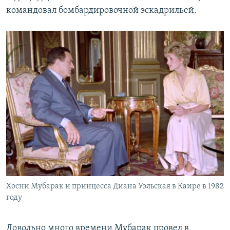
командовал бомбардировочной эскадрильей.
Хосни Мубарак и принцесса Диана Уэльская в Каире в 1982
году
Довольно много времени Мубарак провел в