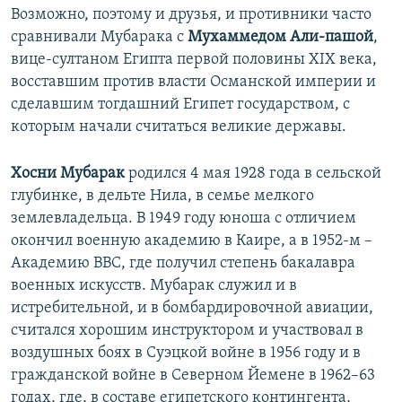
Возможно, поэтому и друзья, и противники часто
сравнивали Мубарака с
Мухаммедом Али-пашой
,
вице-султаном Египта первой половины XIX века,
восставшим против власти Османской империи и
сделавшим тогдашний Египет государством, с
которым начали считаться великие державы.
Хосни Мубарак
родился 4 мая 1928 года в сельской
глубинке, в дельте Нила, в семье мелкого
землевладельца. В 1949 году юноша с отличием
окончил военную академию в Каире, а в 1952-м –
Академию ВВС, где получил степень бакалавра
военных искусств. Мубарак служил и в
истребительной, и в бомбардировочной авиации,
считался хорошим инструктором и участвовал в
воздушных боях в Суэцкой войне в 1956 году и в
гражданской войне в Северном Йемене в 1962–63
годах, где, в составе египетского контингента,