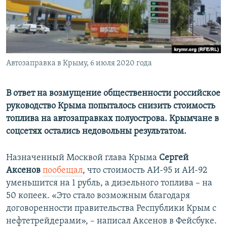
ПРИСОЕДИНЯЙТЕСЬ!
ПОБЕДИТЕЛЕЙ НЕ СУДЯТ?
КРЫМ.НЕПОКОРЕННЫЙ
ELIFBE
Автозаправка в Крыму, 6 июля 2020 года
УКРАИНСКАЯ ПРОБЛЕМА КРЫМА
Все сайты RFE/RL
В ответ на возмущение общественности российское
руководство Крыма попыталось снизить стоимость
топлива на автозаправках полуострова. Крымчане в
соцсетях остались недовольны результатом.
Назначенный Москвой глава Крыма
Сергей
Аксенов
пообещал
, что стоимость АИ-95 и АИ-92
уменьшится на 1 рубль, а дизельного топлива – на
50 копеек. «Это стало возможным благодаря
договоренности правительства Республики Крым с
нефтетрейдерами», – написал Аксенов в Фейсбуке.