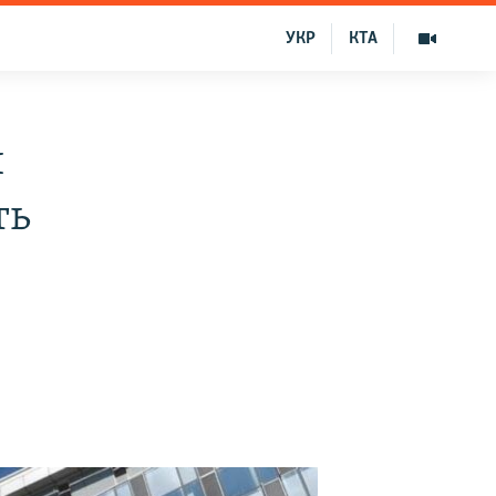
УКР
КТА
и
ть