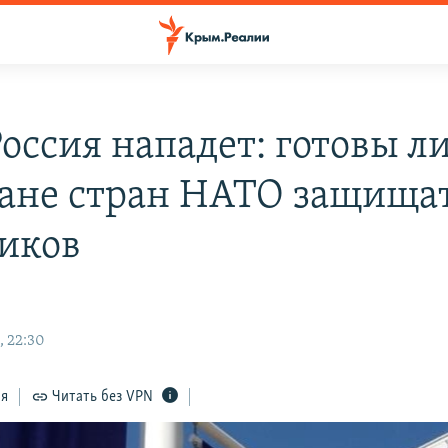
Россия нападет: готовы л
ане стран НАТО защища
иков
, 22:30
ся
Читать без VPN