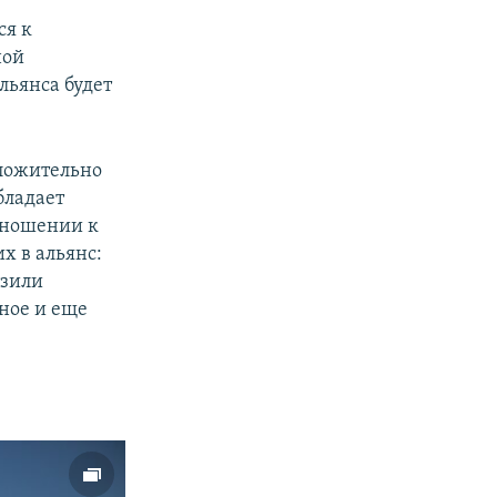
ся к
ной
льянса будет
оложительно
px
width
бладает
отношении к
х в альянс:
азили
ное и еще