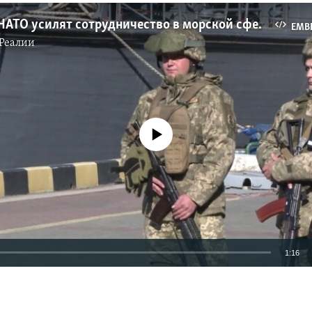
Украина и НАТО усилят сотрудничество в морской сфере – Столтенберг (видео)
EMB
Реалии
No media source currently available
1:16
EMBED