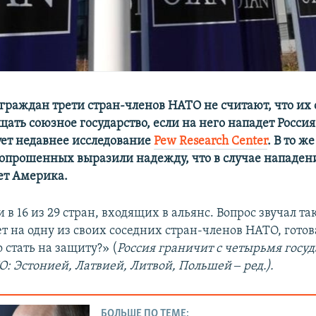
граждан трети стран-членов НАТО не считают, что их 
ть союзное государство, если на него нападет Россия
ует недавнее исследование
Pew Research Center
. В то ж
опрошенных выразили надежду, что в случае нападен
ет Америка.
 в 16 из 29 стран, входящих в альянс. Вопрос звучал та
т на одну из своих соседних стран-членов НАТО, готов
 стать на защиту?» (
Россия граничит с четырьмя госу
: Эстонией, Латвией, Литвой, Польшей ‒ ред.).
БОЛЬШЕ ПО ТЕМЕ: