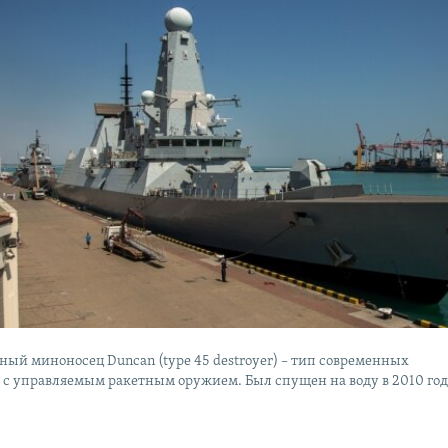
ный миноносец Duncan (type 45 destroyer) – тип современных
 с управляемым ракетным оружием. Был спущен на воду в 2010 го