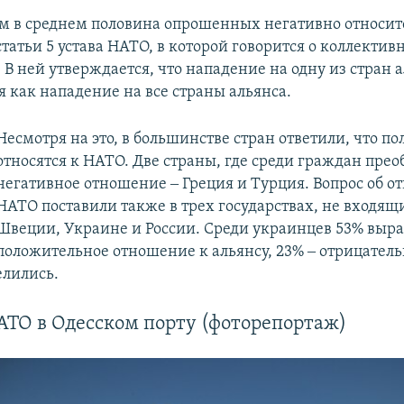
м в среднем половина опрошенных негативно относит
татьи 5 устава НАТО, в которой говорится о коллектив
 В ней утверждается, что нападение на одну из стран а
я как нападение на все страны альянса.
Несмотря на это, в большинстве стран ответили, что п
относятся к НАТО. Две страны, где среди граждан прео
негативное отношение ‒ Греция и Турция. Вопрос об 
НАТО поставили также в трех государствах, не входящи
Швеции, Украине и России. Среди украинцев 53% выр
положительное отношение к альянсу, 23% ‒ отрицатель
елились.
АТО в Одесском порту (фоторепортаж)