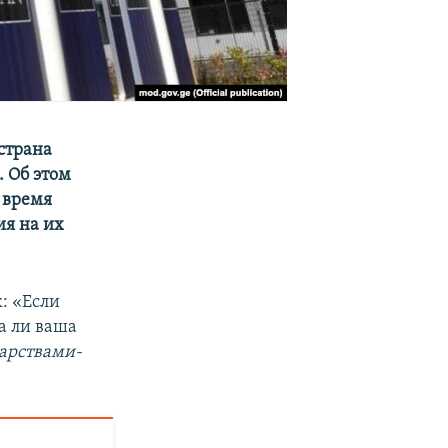
страна
. Об этом
е время
ия на их
к: «Если
а ли ваша
дарствами-