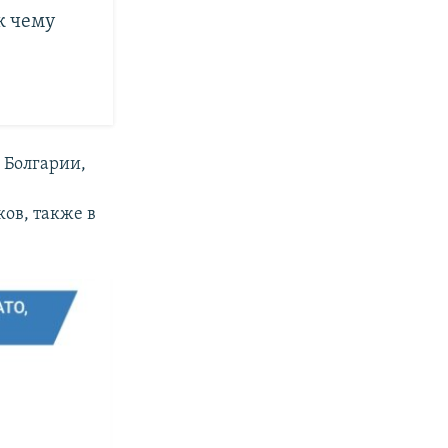
к чему
 Болгарии,
ков, также в