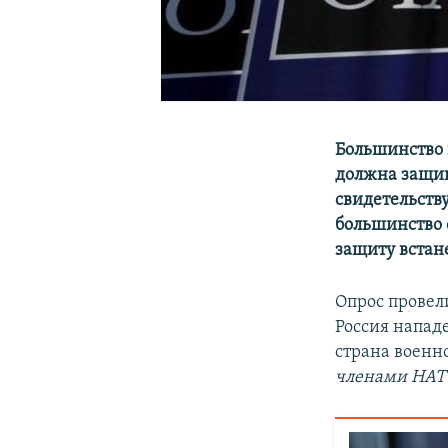
Большинство 
должна защища
свидетельств
большинство 
защиту встан
Опрос провели
Россия нападе
страна военно
членами НАТО