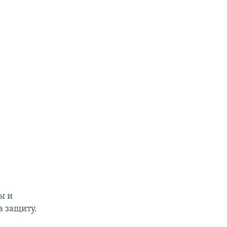
ы и
а защиту.