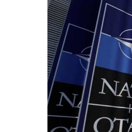
ПОБЕДИТЕЛЕЙ НЕ СУДЯТ?
КРЫМ.НЕПОКОРЕННЫЙ
ELIFBE
УКРАИНСКАЯ ПРОБЛЕМА КРЫМА