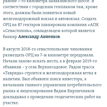
районе 7-го километра Балаклавского шоссе. В
соответствии с городским генпланом там, кроме
этого, должны были появиться новый
железнодорожный вокзал и автовокзал. Создать
ОРЦ на 87 гектаров планировала компания «АПК
«Севастополь», совладельцем которой является
банкир
Александр Анненков
.
В августе 2018-го севастопольские чиновники
размещать ОРЦ на 7-м километре передумали.
Начали заново искать место, а в феврале 2019-го
объявили – у села Верхнесадовое. Рядом трасса
«Таврида» строится и железнодорожная ветка в
наличии. Был объявлен поиск инвестора, а
начальник главного управления потребительского
рынка и лицензирования Вадим Кирпичников
докладывал о проведении геодезических работ на
участке.