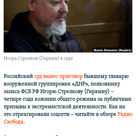
ПРИСОЕДИНЯЙТЕСЬ!
ПОБЕДИТЕЛЕЙ НЕ СУДЯТ?
КРЫМ.НЕПОКОРЕННЫЙ
ELIFBE
УКРАИНСКАЯ ПРОБЛЕМА КРЫМА
Все сайты RFE/RL
Игорь Стрелков (Гиркин) в суде
Российский
суд вынес приговор
бывшему главарю
вооруженной группировки «ДНР», полковнику
запаса ФСБ РФ Игорю Стрелкову (Гиркину) –
четыре года колонии общего режима за публичные
призывы к экстремистской деятельности. Как на
это отреагировали соцсети – читайте в обзоре
Радио
Свобода
.