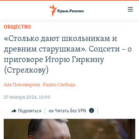
Доступность
ссылки
Вернуться
ОБЩЕСТВО
к
НОВОСТИ
«Столько дают школьникам и
основному
СПЕЦПРОЕКТЫ
содержанию
древним старушкам». Соцсети – о
ВОДА
Вернутся
ГРУЗ 200
приговоре Игорю Гиркину
к
ИСТОРИЯ
КАРТА ВОЕННЫХ ОБЪЕКТОВ КРЫМА
(Стрелкову)
главной
ЕЩЕ
11 ЛЕТ ОККУПАЦИИ КРЫМА. 11 ИСТОРИЙ СОПРОТИВЛЕНИЯ
навигации
Аля Пономарева
Радио Свобода
Вернутся
РАДІО СВОБОДА
ИНТЕРАКТИВ
к
27 января 2024, 13:00
КАК ОБОЙТИ БЛОКИРОВКУ
ИНФОГРАФИКА
поиску
Поделиться
Читать без VPN
ТЕЛЕПРОЕКТ КРЫМ.РЕАЛИИ
Українською
СОВЕТЫ ПРАВОЗАЩИТНИКОВ
Qırımtatar
ПРОПАВШИЕ БЕЗ ВЕСТИ