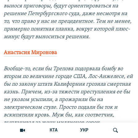
вынося приговоры, будут ориентироваться на
решение Петербургского суда, даже несмотря на
то, что право у нас не прецедентное. Тем не менее,
примерно понятная планка, вокруг которой плюс-
минус будут выноситься решения.
Анастасия Миронова
Вообще-то, если бы Трепова подорвала бомбу во
втором по величине городе США, Лос-Анжелесе, ей
бы по закону штата Калифорния грозила смертная
казнь. Причем, из-за тяжести преступления ее бы
не уколом усыпили, а прожарили бы на
электрическом стуле. Просто подали бы ток и
вскипятили кровь. Муж бы, как соответчик,
выплачивал за жену миллионов сорок
компенсации потерпевшим. Долларов. Я, кстати,
КТА
УКР