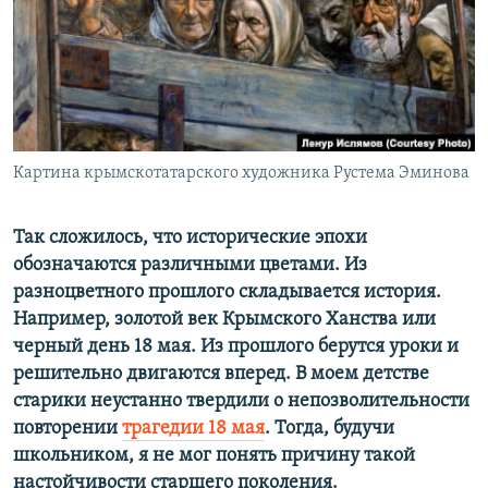
ПРИСОЕДИНЯЙТЕСЬ!
ПОБЕДИТЕЛЕЙ НЕ СУДЯТ?
КРЫМ.НЕПОКОРЕННЫЙ
ELIFBE
УКРАИНСКАЯ ПРОБЛЕМА КРЫМА
Все сайты RFE/RL
Картина крымскотатарского художника Рустема Эминова
Так сложилось, что исторические эпохи
обозначаются различными цветами. Из
разноцветного прошлого складывается история.
Например, золотой век Крымского Ханства или
черный день 18 мая. Из прошлого берутся уроки и
решительно двигаются вперед. В моем детстве
старики неустанно твердили о непозволительности
повторении
трагедии 18 мая
. Тогда, будучи
школьником, я не мог понять причину такой
настойчивости старшего поколения.