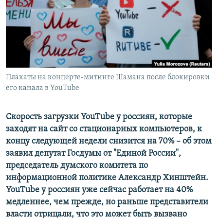
ПРИСОЕДИНЯЙТЕСЬ!
ПОБЕДИТЕЛЕЙ НЕ СУДЯТ?
КРЫМ.НЕПОКОРЕННЫЙ
ELIFBE
УКРАИНСКАЯ ПРОБЛЕМА КРЫМА
Все сайты RFE/RL
Плакаты на концерте-митинге Шамана после блокировки
его канала в YouTube
Скорость загрузки YouTube у россиян, которые
заходят на сайт со стационарных компьютеров, к
концу следующей недели снизится на 70% – об этом
заявил депутат Госдумы от "Единой России",
председатель думского комитета по
информационной политике Александр Хинштейн.
YouTube у россиян уже сейчас работает на 40%
медленнее, чем прежде, но раньше представители
власти отрицали, что это может быть вызвано