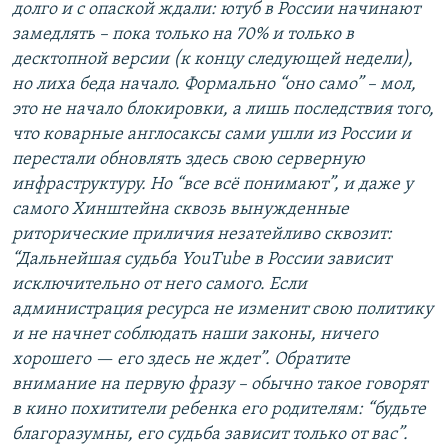
долго и с опаской ждали: ютуб в России начинают
замедлять – пока только на 70% и только в
десктопной версии (к концу следующей недели),
но лиха беда начало. Формально “оно само” – мол,
это не начало блокировки, а лишь последствия того,
что коварные англосаксы сами ушли из России и
перестали обновлять здесь свою серверную
инфраструктуру. Но “все всё понимают”, и даже у
самого Хинштейна сквозь вынужденные
риторические приличия незатейливо сквозит:
“Дальнейшая судьба YouTube в России зависит
исключительно от него самого. Если
администрация ресурса не изменит свою политику
и не начнет соблюдать наши законы, ничего
хорошего — его здесь не ждет”. Обратите
внимание на первую фразу – обычно такое говорят
в кино похитители ребенка его родителям: “будьте
благоразумны, его судьба зависит только от вас”.