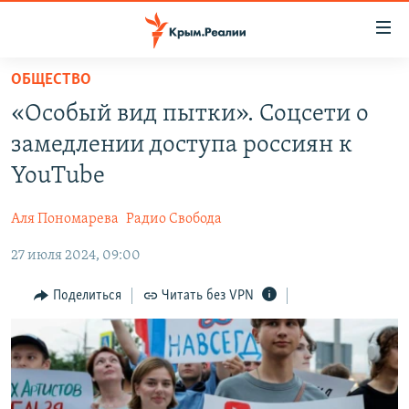
Доступность
ссылки
Вернуться
ОБЩЕСТВО
к
НОВОСТИ
«Особый вид пытки». Соцсети о
основному
СПЕЦПРОЕКТЫ
содержанию
замедлении доступа россиян к
ВОДА
Вернутся
ГРУЗ 200
YouTube
к
ИСТОРИЯ
КАРТА ВОЕННЫХ ОБЪЕКТОВ КРЫМА
главной
Аля Пономарева
Радио Свобода
ЕЩЕ
11 ЛЕТ ОККУПАЦИИ КРЫМА. 11 ИСТОРИЙ СОПРОТИВЛЕНИЯ
навигации
Вернутся
27 июля 2024, 09:00
РАДІО СВОБОДА
ИНТЕРАКТИВ
к
КАК ОБОЙТИ БЛОКИРОВКУ
ИНФОГРАФИКА
Поделиться
Читать без VPN
поиску
ТЕЛЕПРОЕКТ КРЫМ.РЕАЛИИ
Українською
СОВЕТЫ ПРАВОЗАЩИТНИКОВ
Qırımtatar
ПРОПАВШИЕ БЕЗ ВЕСТИ