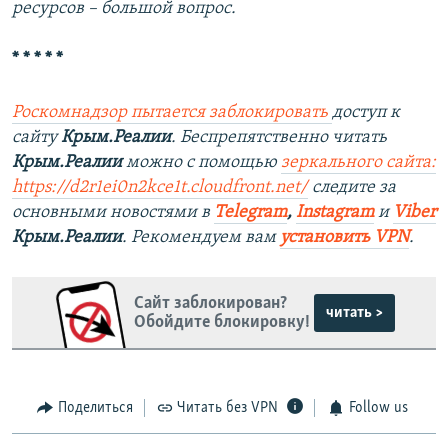
ресурсов – большой вопрос.
* * * * *
Роскомнадзор пытается заблокировать
доступ к
сайту
Крым.Реалии
. Беспрепятственно читать
Крым.Реалии
можно с помощью
зеркального сайта:
https://d2r1ei0n2kce1t.cloudfront.net/
следите за
основными новостями в
Telegram
,
Instagram
и
Viber
Крым.Реалии
. Рекомендуем вам
установить VPN
.
Сайт заблокирован?
читать >
Обойдите блокировку!
Поделиться
Читать без VPN
Follow us