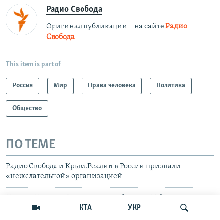
Радио Свобода
Оригинал публикации – на сайте
Радио
Свобода
This item is part of
Россия
Мир
Права человека
Политика
Общество
ПО ТЕМЕ
Радио Свобода и Крым.Реалии в России признали
«нежелательной» организацией
Депутат Госдумы РФ: скорость работы YouTube на
КТА
УКР
компьютерах снизится на 70% через неделю