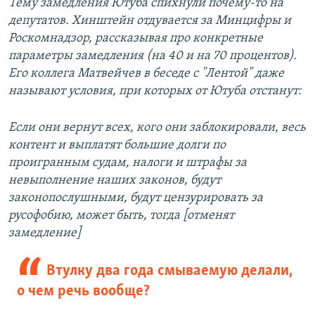
Тему замедления Ютуба спихнули почему-то на
депутатов. Хинштейн отдувается за Минцифры и
Роскомнадзор, рассказывая про конкретные
параметры замедления (на 40 и на 70 процентов).
Его коллега Матвейчев в беседе с "Лентой" даже
называют условия, при которых от Ютуба отстанут:
Если они вернут всех, кого они заблокировали, весь
контент и выплатят большие долги по
проигранным судам, налоги и штрафы за
невыполнение наших законов, будут
законопослушными, будут цензурировать за
русофобию, может быть, тогда [отменят
замедление]
Втулку два года смываемую делали,
о чем речь вообще?