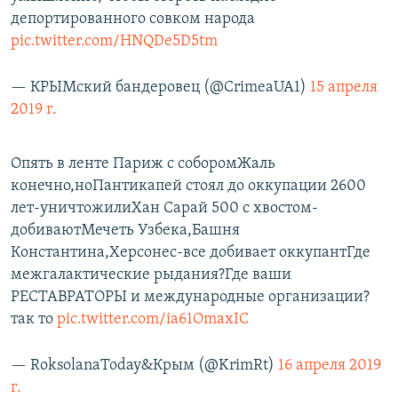
депортированного совком народа
pic.twitter.com/HNQDe5D5tm
— КРЫМский бандеровец (@CrimeaUA1)
15 апреля
2019 г.
Опять в ленте Париж с соборомЖаль
конечно,ноПантикапей стоял до оккупации 2600
лет-уничтожилиХан Сарай 500 с хвостом-
добиваютМечеть Узбека,Башня
Константина,Херсонес-все добивает оккупантГде
межгалактические рыдания?Где ваши
РЕСТАВРАТОРЫ и международные организации?
так то
pic.twitter.com/ia61OmaxIC
— RoksolanaToday&Крым (@KrimRt)
16 апреля 2019
г.