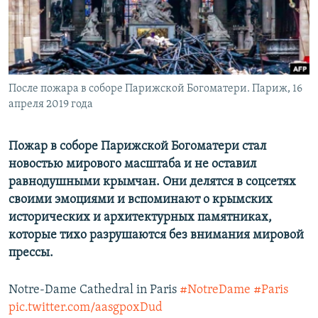
ПРИСОЕДИНЯЙТЕСЬ!
ПОБЕДИТЕЛЕЙ НЕ СУДЯТ?
КРЫМ.НЕПОКОРЕННЫЙ
ELIFBE
После пожара в соборе Парижской Богоматери. Париж, 16
УКРАИНСКАЯ ПРОБЛЕМА КРЫМА
апреля 2019 года
Все сайты RFE/RL
Пожар в соборе Парижской Богоматери стал
новостью мирового масштаба и не оставил
равнодушными крымчан. Они делятся в соцсетях
своими эмоциями и вспоминают о крымских
исторических и архитектурных памятниках,
которые тихо разрушаются без внимания мировой
прессы.
Notre-Dame Cathedral in Paris
#NotreDame
#Paris
pic.twitter.com/aasgpoxDud