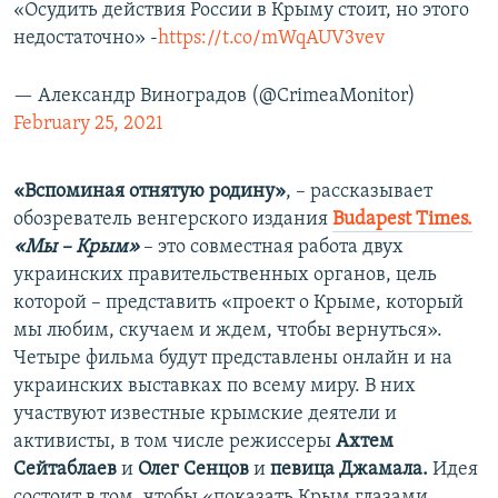
«Осудить действия России в Крыму стоит, но этого
недостаточно» -
https://t.co/mWqAUV3vev
— Александр Виноградов (@CrimeaMonitor)
February 25, 2021
«Вспоминая отнятую родину»
, – рассказывает
обозреватель венгерского издания
Вudapest Тimes.
«Мы – Крым»
– это совместная работа двух
украинских правительственных органов, цель
которой – представить «проект о Крыме, который
мы любим, скучаем и ждем, чтобы вернуться».
Четыре фильма будут представлены онлайн и на
украинских выставках по всему миру. В них
участвуют известные крымские деятели и
активисты, в том числе режиссеры
Ахтем
Сейтаблаев
и
Олег Сенцов
и
певица Джамала.
Идея
состоит в том, чтобы «показать Крым глазами