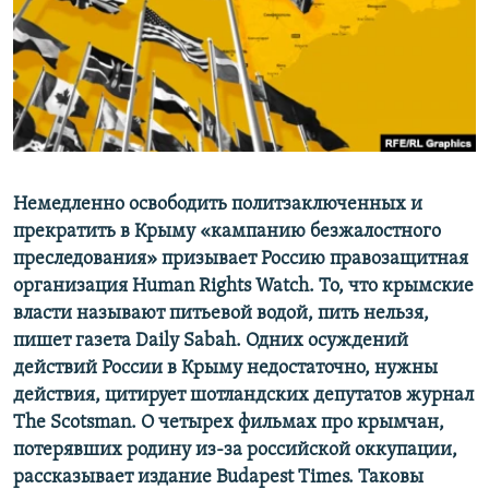
ПРИСОЕДИНЯЙТЕСЬ!
ПОБЕДИТЕЛЕЙ НЕ СУДЯТ?
КРЫМ.НЕПОКОРЕННЫЙ
ELIFBE
УКРАИНСКАЯ ПРОБЛЕМА КРЫМА
Все сайты RFE/RL
Немедленно освободить политзаключенных и
прекратить в Крыму «кампанию безжалостного
преследования» призывает Россию правозащитная
организация Human Rights Watch. То, что крымские
власти называют питьевой водой, пить нельзя,
пишет газета Daily Sabah. Одних осуждений
действий России в Крыму недостаточно, нужны
действия, цитирует шотландских депутатов журнал
The Scotsman. О четырех фильмах про крымчан,
потерявших родину из-за российской оккупации,
рассказывает издание Вudapest Тimes. Таковы