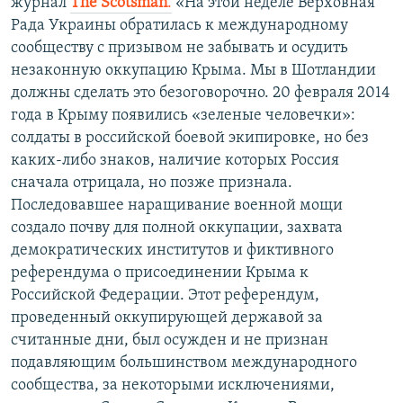
журнал
The Scotsman
.
«На этой неделе Верховная
Рада Украины обратилась к международному
сообществу с призывом не забывать и осудить
незаконную оккупацию Крыма. Мы в Шотландии
должны сделать это безоговорочно. 20 февраля 2014
года в Крыму появились «зеленые человечки»:
солдаты в российской боевой экипировке, но без
каких-либо знаков, наличие которых Россия
сначала отрицала, но позже признала.
Последовавшее наращивание военной мощи
создало почву для полной оккупации, захвата
демократических институтов и фиктивного
референдума о присоединении Крыма к
Российской Федерации. Этот референдум,
проведенный оккупирующей державой за
считанные дни, был осужден и не признан
подавляющим большинством международного
сообщества, за некоторыми исключениями,