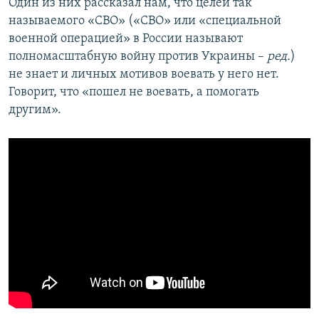
Один из них рассказал нам, что целей так
называемого «СВО» («СВО» или «специальной
военной операцией» в России называют
полномасштабную войну против Украины –
ред.
)
не знает и личных мотивов воевать у него нет.
Говорит, что «пошел не воевать, а помогать
другим».