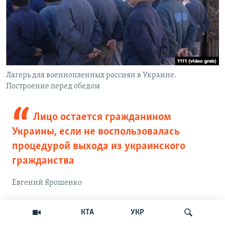
Лагерь для военнопленных россиян в Украине.
Построение перед обедом
Лицо остается гражданином
Украины, если не воспользовалась
процедурой выхода из украинского
гражданства
Евгений Ярошенко
После 2014 года крымчане не проходили процедуру
КТА
УКР
выхода из украинского гражданства, поэтому по