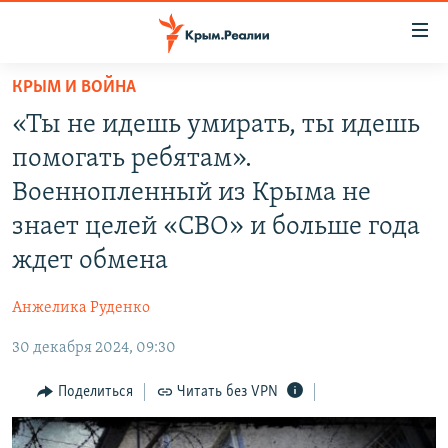
Доступность
ссылки
Вернуться
КРЫМ И ВОЙНА
к
НОВОСТИ
«Ты не идешь умирать, ты идешь
основному
СПЕЦПРОЕКТЫ
содержанию
помогать ребятам».
ВОДА
Вернутся
ГРУЗ 200
Военнопленный из Крыма не
к
ИСТОРИЯ
КАРТА ВОЕННЫХ ОБЪЕКТОВ КРЫМА
знает целей «СВО» и больше года
главной
ЕЩЕ
11 ЛЕТ ОККУПАЦИИ КРЫМА. 11 ИСТОРИЙ СОПРОТИВЛЕНИЯ
навигации
ждет обмена
Вернутся
РАДІО СВОБОДА
ИНТЕРАКТИВ
к
Анжелика Руденко
КАК ОБОЙТИ БЛОКИРОВКУ
ИНФОГРАФИКА
поиску
30 декабря 2024, 09:30
ТЕЛЕПРОЕКТ КРЫМ.РЕАЛИИ
Українською
Поделиться
Читать без VPN
СОВЕТЫ ПРАВОЗАЩИТНИКОВ
Qırımtatar
ПРОПАВШИЕ БЕЗ ВЕСТИ