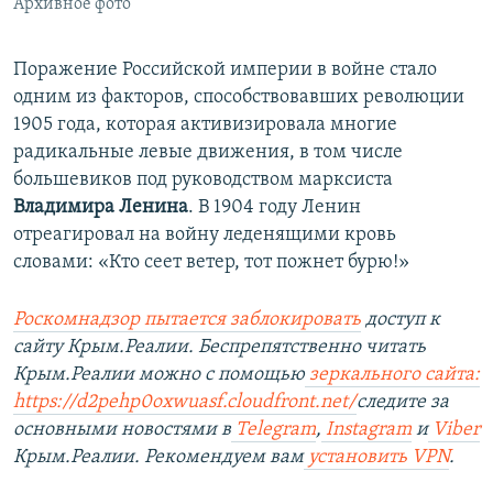
Архивное фото
Поражение Российской империи в войне стало
одним из факторов, способствовавших революции
1905 года, которая активизировала многие
радикальные левые движения, в том числе
большевиков под руководством марксиста
Владимира Ленина
. В 1904 году Ленин
отреагировал на войну леденящими кровь
словами: «Кто сеет ветер, тот пожнет бурю!»
Роскомнадзор пытается заблокировать
доступ к
сайту Крым.Реалии. Беспрепятственно читать
Крым.Реалии можно с помощью
зеркального сайта:
https://d2pehp0oxwuasf.cloudfront.net/
следите за
основными новостями в
Telegram
,
Instagram
и
Viber
Крым.Реалии. Рекомендуем вам
установить VPN
.