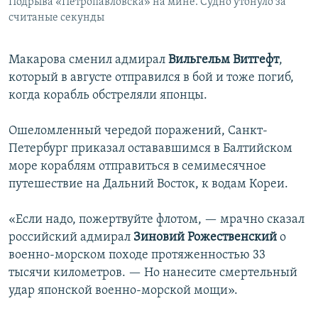
Подрыва «Петропавловска» на мине. Судно утонуло за
считаные секунды
Макарова сменил адмирал
Вильгельм Витгефт
,
который в августе отправился в бой и тоже погиб,
когда корабль обстреляли японцы.
Ошеломленный чередой поражений, Санкт-
Петербург приказал остававшимся в Балтийском
море кораблям отправиться в семимесячное
путешествие на Дальний Восток, к водам Кореи.
«Если надо, пожертвуйте флотом, — мрачно сказал
российский адмирал
Зиновий Рожественский
о
военно-морском походе протяженностью 33
тысячи километров. — Но нанесите смертельный
удар японской военно-морской мощи».