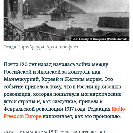
ПРИСОЕДИНЯЙТЕСЬ!
ПОБЕДИТЕЛЕЙ НЕ СУДЯТ?
КРЫМ.НЕПОКОРЕННЫЙ
ELIFBE
УКРАИНСКАЯ ПРОБЛЕМА КРЫМА
Все сайты RFE/RL
Осада Порт-Артура. Архивное фото
Почти 120 лет назад началась война между
Российской и Японской за контроль над
Маньчжурией, Кореей и Желтым морем. Это
событие привело к тому, что в России произошла
революция, которая пошатнула могнархические
устои страны и, как следствие, привела к
Февральской революции 1917 года. Редакция
Radio
Freedom Europe
напоминает, как это произошло.
Дождливым днем 1891 года, за пять лет до