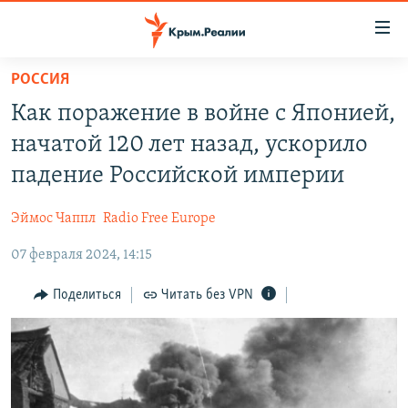
Доступность
ссылки
Вернуться
РОССИЯ
к
НОВОСТИ
Как поражение в войне с Японией,
основному
СПЕЦПРОЕКТЫ
содержанию
начатой 120 лет назад, ускорило
ВОДА
Вернутся
ГРУЗ 200
падение Российской империи
к
ИСТОРИЯ
КАРТА ВОЕННЫХ ОБЪЕКТОВ КРЫМА
главной
Эймос Чаппл
Radio Free Europe
ЕЩЕ
11 ЛЕТ ОККУПАЦИИ КРЫМА. 11 ИСТОРИЙ СОПРОТИВЛЕНИЯ
навигации
Вернутся
07 февраля 2024, 14:15
РАДІО СВОБОДА
ИНТЕРАКТИВ
к
КАК ОБОЙТИ БЛОКИРОВКУ
ИНФОГРАФИКА
Поделиться
Читать без VPN
поиску
ТЕЛЕПРОЕКТ КРЫМ.РЕАЛИИ
Українською
СОВЕТЫ ПРАВОЗАЩИТНИКОВ
Qırımtatar
ПРОПАВШИЕ БЕЗ ВЕСТИ