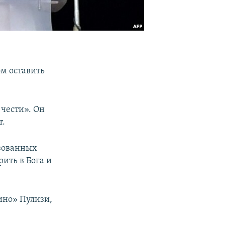
м оставить
чести». Он
т.
изованных
рить в Бога и
ино» Пулизи,