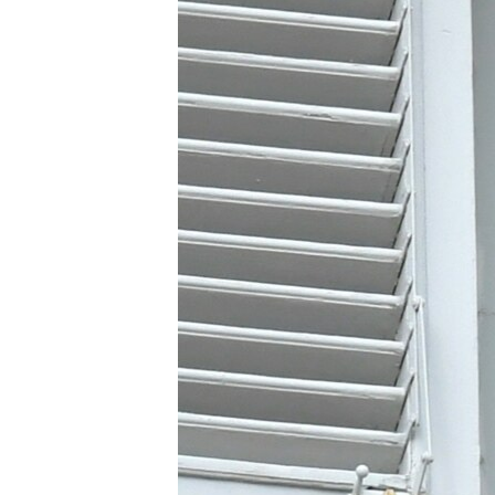
ПОБЕДИТЕЛЕЙ НЕ СУДЯТ?
КРЫМ.НЕПОКОРЕННЫЙ
ELIFBE
УКРАИНСКАЯ ПРОБЛЕМА КРЫМА