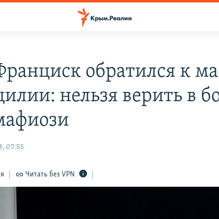
Франциск обратился к м
илии: нельзя верить в бо
мафиози
, 07:55
ся
Читать без VPN