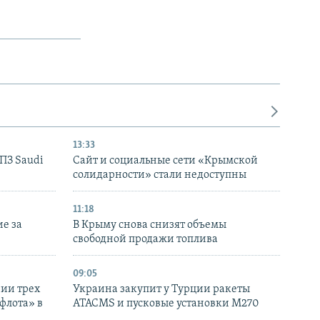
13:33
НПЗ Saudi
Сайт и социальные сети «Крымской
солидарности» стали недоступны
11:18
е за
В Крыму снова снизят объемы
свободной продажи топлива
09:05
нии трех
Украина закупит у Турции ракеты
флота» в
ATACMS и пусковые установки M270