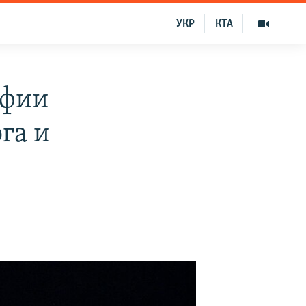
УКР
КТА
афии
га и