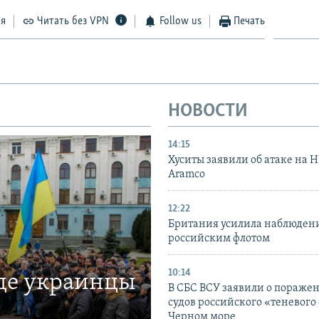
ся
Читать без VPN
Follow us
Печать
НОВОСТИ
14:15
Хуситы заявили об атаке на 
Aramco
12:22
Британия усилила наблюдени
российским флотом
10:14
где украинцы
В СБС ВСУ заявили о пораже
судов российского «теневого 
Черном море