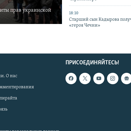
щиты прав украинской
18:10
Старший сын Кадырова полу
«героя Чечни»
ПРИСОЕДИНЯЙТЕСЬ!
и. О нас
омментирования
опирайта
вязь