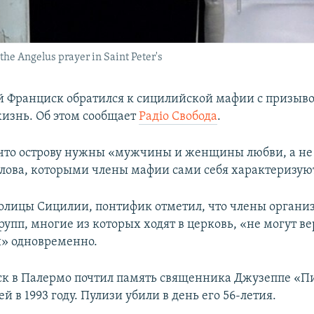
the Angelus prayer in Saint Peter's
 Франциск обратился к сицилийской мафии с призыво
изнь. Об этом сообщает
Радіо Свобода
.
 что острову нужны «мужчины и женщины любви, а не 
слова, которыми члены мафии сами себя характеризую
толицы Сицилии, понтифик отметил, что члены орган
упп, многие из которых ходят в церковь, «не могут ве
» одновременно.
к в Палермо почтил память священника Джузеппе «П
й в 1993 году. Пулизи убили в день его 56-летия.