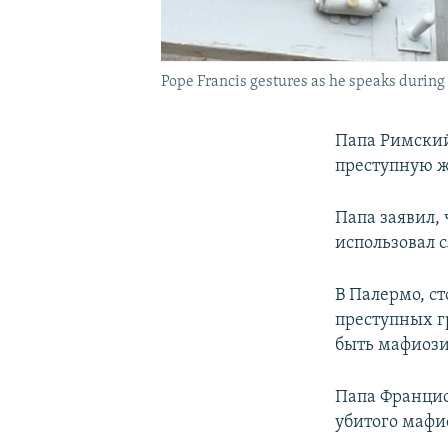
Pope Francis gestures as he speaks during 
Папа Римский
преступную ж
Папа заявил,
использовал 
В Палермо, с
преступных гр
быть мафиози
Папа Францис
убитого мафие