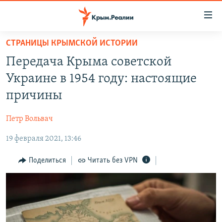
Доступность
ссылки
Вернуться
СТРАНИЦЫ КРЫМСКОЙ ИСТОРИИ
к
НОВОСТИ
Передача Крыма советской
основному
СПЕЦПРОЕКТЫ
содержанию
Украине в 1954 году: настоящие
ВОДА
Вернутся
ГРУЗ 200
причины
к
ИСТОРИЯ
КАРТА ВОЕННЫХ ОБЪЕКТОВ КРЫМА
главной
Петр Вольвач
ЕЩЕ
11 ЛЕТ ОККУПАЦИИ КРЫМА. 11 ИСТОРИЙ СОПРОТИВЛЕНИЯ
навигации
Вернутся
19 февраля 2021, 13:46
РАДІО СВОБОДА
ИНТЕРАКТИВ
к
КАК ОБОЙТИ БЛОКИРОВКУ
ИНФОГРАФИКА
Поделиться
Читать без VPN
поиску
ТЕЛЕПРОЕКТ КРЫМ.РЕАЛИИ
Українською
СОВЕТЫ ПРАВОЗАЩИТНИКОВ
Qırımtatar
ПРОПАВШИЕ БЕЗ ВЕСТИ