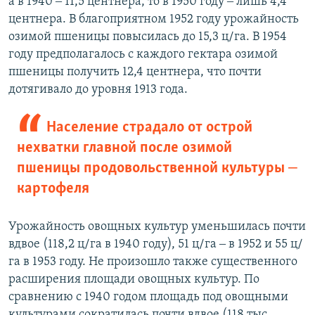
а в 1940 ‒ 11,5 центнера, то в 1950 году ‒ лишь 4,4
центнера. В благоприятном 1952 году урожайность
озимой пшеницы повысилась до 15,3 ц/га. В 1954
году предполагалось с каждого гектара озимой
пшеницы получить 12,4 центнера, что почти
дотягивало до уровня 1913 года.
Население страдало от острой
нехватки главной после озимой
пшеницы продовольственной культуры ‒
картофеля
Урожайность овощных культур уменьшилась почти
вдвое (118,2 ц/га в 1940 году), 51 ц/га ‒ в 1952 и 55 ц/
га в 1953 году. Не произошло также существенного
расширения площади овощных культур. По
сравнению с 1940 годом площадь под овощными
культурами сократилась почти вдвое (118 тыс.