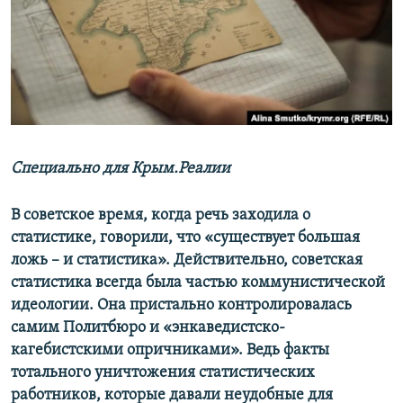
ПРИСОЕДИНЯЙТЕСЬ!
ПОБЕДИТЕЛЕЙ НЕ СУДЯТ?
КРЫМ.НЕПОКОРЕННЫЙ
ELIFBE
УКРАИНСКАЯ ПРОБЛЕМА КРЫМА
Все сайты RFE/RL
Специально для Крым.Реалии
В советское время, когда речь заходила о
статистике, говорили, что «существует большая
ложь – и статистика». Действительно, советская
статистика всегда была частью коммунистической
идеологии. Она пристально контролировалась
самим Политбюро и «энкаведистско-
кагебистскими опричниками». Ведь факты
тотального уничтожения статистических
работников, которые давали неудобные для