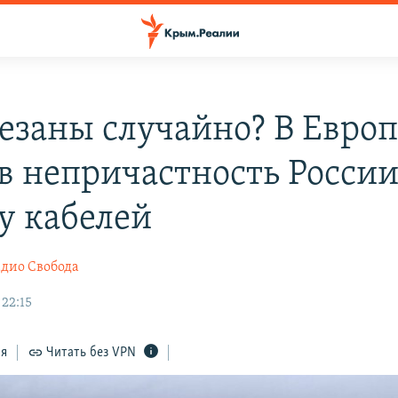
езаны случайно? В Европ
 в непричастность России
у кабелей
дио Свобода
 22:15
ся
Читать без VPN