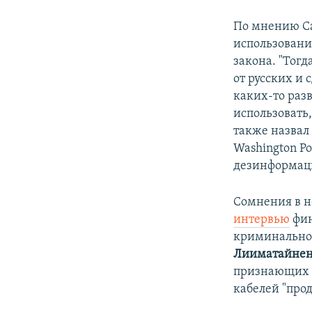
По мнению Са
использовани
закона. "Тогд
от русских и 
каких-то разв
использовать
также назвал
Washington Po
дезинформаци
Сомнения в н
интервью
фин
криминальной
Лииматайне
признающих М
кабелей "про