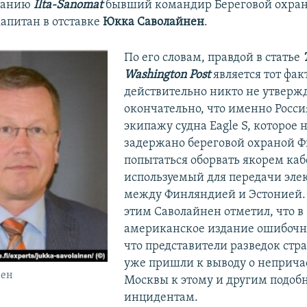
данию
Ilta-Sanomat
бывший командир Береговой охра
апитан в отставке
Юкка Саволайнен
.
По его словам, правдой в статье
Washington Post
является тот факт
действительно никто не утверж
окончательно, что именно Росси
экипажу судна Eagle S, которое 
задержано береговой охраной 
попытаться оборвать якорем кабел
используемый для передачи эле
между Финляндией и Эстонией. 
этим Саволайнен отметил, что в
американское издание ошибочн
что представители разведок стр
уже пришли к выводу о неприча
нен
Москвы к этому и другим подо
инцидентам.