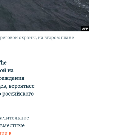
еговой охраны, на втором плане
The
кой на
вреждения
ев, вероятнее
о российского
начительное
овместные
вил в