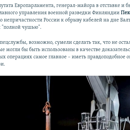
путата Европарламента, генерал-майора в отставке и 
лавного управления военной разведки Финляндии
Пек
о непричастности России к обрыву кабелей на дне Бал
я "полной чушью".
пецслужбы, возможно, сумели сделать так, что не ост
ые могли бы быть использованы в качестве доказательст
ых операциях самое главное – иметь правдоподобное о
ри.