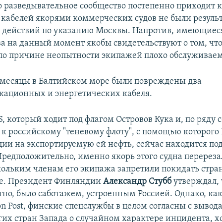
о разведывательное сообщество постепенно приходит к 
кабелей якорями коммерческих судов не были резуль
действий по указанию Москвы. Напротив, имеющиес
ва на данный момент якобы свидетельствуют о том, чт
о причине неопытности экипажей плохо обслуживаем
 месяцы в Балтийском море были повреждены два
ационных и энергетических кабеля.
S, который ходит под флагом Островов Кука и, по ряду
к российскому "теневому флоту", с помощью которого
ции на экспортируемую ей нефть, сейчас находится под
редположительно, именно якорь этого судна перереза
скольким членам его экипажа запретили покидать стран
ие. Президент Финляндии
Александр Стубб
утверждал, 
тно, было саботажем, устроенным Россией. Однако, ка
on Post, финские спецслужбы в целом согласны с вывод
угих стран Запада о случайном характере инцидента, х