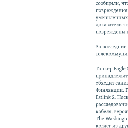
сообщили, чт
повреждения 
умышленных 
доказательст
повреждены п
За последние
телекоммуник
Танкер Eagle 
принадлежит 
обходит санк
Финляндии. П
Estlink 2. Не
расследован
кабеля, вероя
The Washingt
коллег из др