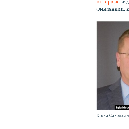
интервью
из
Финляндии, к
Юкка Саволай