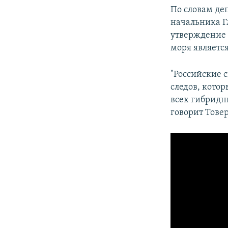
По словам де
начальника Г
утверждение 
моря являетс
"Российские с
следов, котор
всех гибридн
говорит Тове