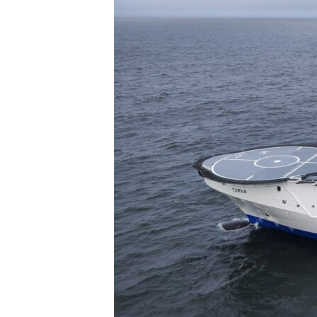
ПОБЕДИТЕЛЕЙ НЕ СУДЯТ?
КРЫМ.НЕПОКОРЕННЫЙ
ELIFBE
УКРАИНСКАЯ ПРОБЛЕМА КРЫМА