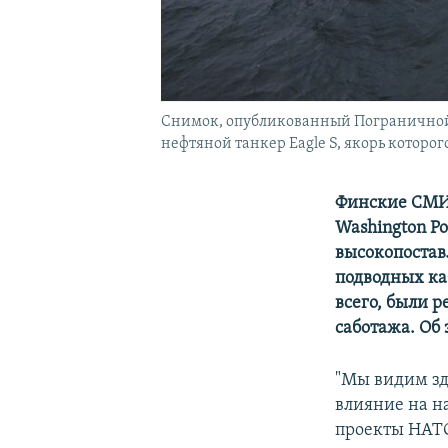
Снимок, опубликованный Пограничной 
нефтяной танкер Eagle S, якорь которог
Финские СМИ 
Washington
Po
высокопостав
подводных ка
всего, были 
саботажа. Об 
"Мы видим зд
влияние на н
проекты НАТО