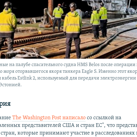
ые на палубе спасательного судна HMS Belos после операции 
о моря оторвавшегося якоря танкера Eagle S. Именно этот якор
л кабель Estlink 2, используемый для передачи электроэнерги
Эстонией.
рия
дание
The Washington Post написало
со ссылкой на
вленных представителей США и стран ЕС", что предста
стран, которые принимают участие в расследованиях