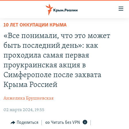
Доступность
ссылки
Вернуться
10 ЛЕТ ОККУПАЦИИ КРЫМА
к
НОВОСТИ
«Все понимали, что это может
основному
СПЕЦПРОЕКТЫ
содержанию
быть последний день»: как
ВОДА
Вернутся
ГРУЗ 200
проходила самая первая
к
ИСТОРИЯ
КАРТА ВОЕННЫХ ОБЪЕКТОВ КРЫМА
проукраинская акция в
главной
ЕЩЕ
11 ЛЕТ ОККУПАЦИИ КРЫМА. 11 ИСТОРИЙ СОПРОТИВЛЕНИЯ
навигации
Симферополе после захвата
Вернутся
РАДІО СВОБОДА
ИНТЕРАКТИВ
Крыма Россией
к
КАК ОБОЙТИ БЛОКИРОВКУ
ИНФОГРАФИКА
поиску
Анжелика Брушневская
ТЕЛЕПРОЕКТ КРЫМ.РЕАЛИИ
Українською
02 марта 2024, 19:55
СОВЕТЫ ПРАВОЗАЩИТНИКОВ
Qırımtatar
Поделиться
Читать без VPN
ПРОПАВШИЕ БЕЗ ВЕСТИ