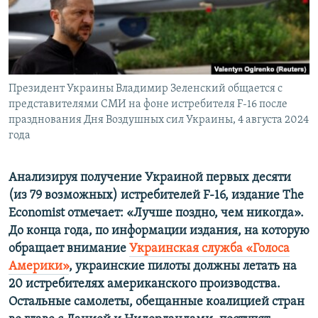
ПРИСОЕДИНЯЙТЕСЬ!
ПОБЕДИТЕЛЕЙ НЕ СУДЯТ?
КРЫМ.НЕПОКОРЕННЫЙ
ELIFBE
Президент Украины Владимир Зеленский общается с
УКРАИНСКАЯ ПРОБЛЕМА КРЫМА
представителями СМИ на фоне истребителя F-16 после
Все сайты RFE/RL
празднования Дня Воздушных сил Украины, 4 августа 2024
года
Анализируя получение Украиной первых десяти
(из 79 возможных) истребителей F-16, издание The
Economist отмечает: «Лучше поздно, чем никогда»
.
До конца года, по информации издания, на которую
обращает внимание
Украинская служба «Голоса
Америки»
, украинские пилоты должны летать на
20 истребителях американского производства.
Остальные самолеты, обещанные коалицией стран