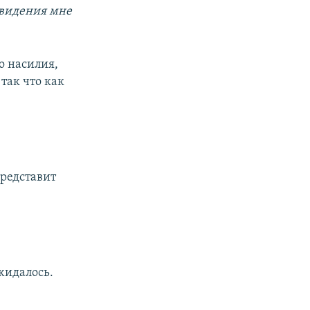
ровидения мне
о насилия,
так что как
представит
жидалось.