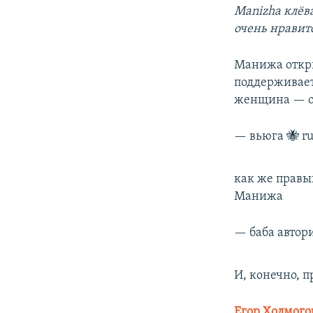
Manizha клёва
очень нравит
Манижа откры
поддерживает
женщина — о
— вьюга 🐝 ru
как же правых
Манижа
— баба автор
И, конечно, п
Егор Холмого