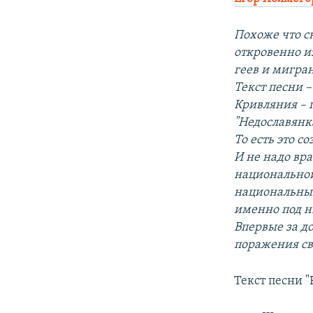
Похоже что с
откровенно 
геев и мигра
Текст песни 
Кривляния – 
"Недославянк
То есть это с
И не надо вра
национальной
национальным
именно под н
Впервые за д
поражения св
Текст песни 