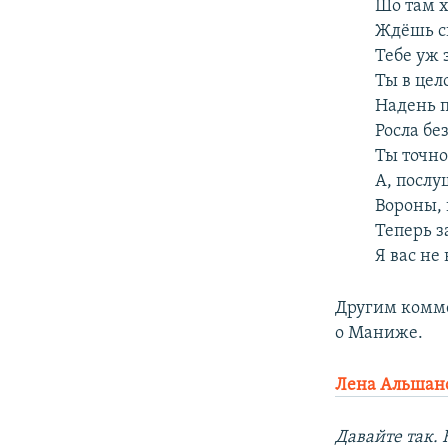
Шо там х
Ждёшь св
Тебе уж з
Ты в цел
Надень п
Росла без
Ты точно
А, послу
Вороны, 
Теперь з
Я вас не
Другим комме
о Маниже.
Лена Альшан
Давайте так. 