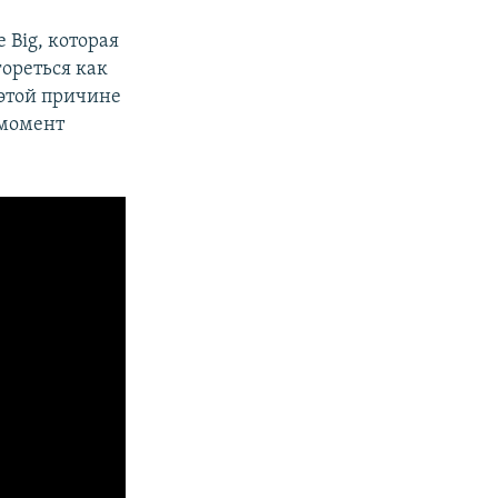
 Big, которая
гореться как
 этой причине
 момент