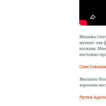
Манижа Санги
музыке: она 
насилия. Мно
настолько пр
Соня Соколов
Внезапно Рос
хорошим мес
Рустем Адага