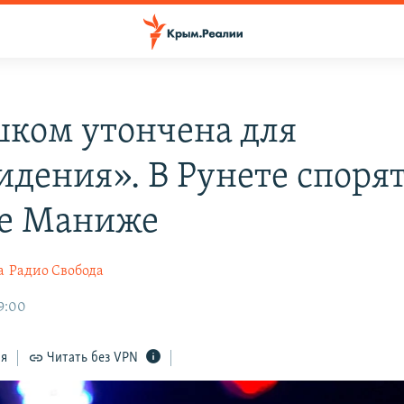
ком утончена для
идения». В Рунете спорят
е Маниже
а
Радио Свобода
19:00
ся
Читать без VPN