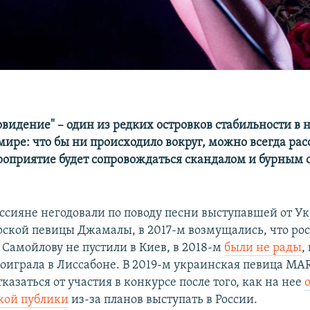
овидение" – один из редких островков стабильности 
ире: что бы ни происходило вокруг, можно всегда рас
мероприятие будет сопровождаться скандалом и бурным
россияне негодовали по поводу песни выступавшей от 
ской певицы Джамалы, в 2017-м возмущались, что ро
Самойлову не пустили в Киев, в 2018-м
были не рады
,
оиграла в Лиссабоне. В 2019-м украинская певица MA
азаться от участия в конкурсе после того, как на нее
кой публики
из-за планов выступать в России.