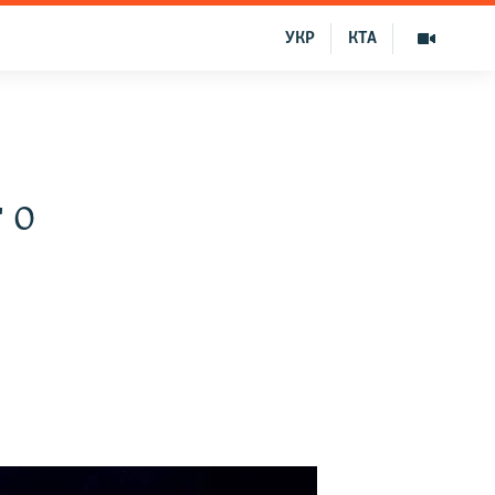
УКР
КТА
 о