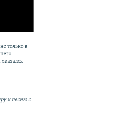
не только в
шнего
 оказался
ру и песню с