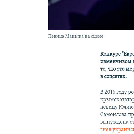
Певица Манижа на сцене
Конкурс "Евр
изменчивом м
то, что это 
в соцсетях.
В 2016 году 
крымскотатар
певицу Юлию 
Самойлова пр
вынуждена отк
гнев украинс