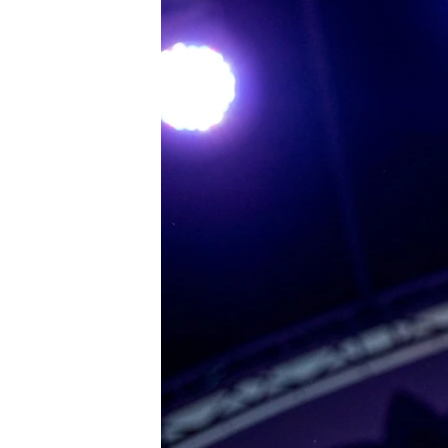
ПОБЕДИТЕЛЕЙ НЕ СУДЯТ?
КРЫМ.НЕПОКОРЕННЫЙ
ELIFBE
УКРАИНСКАЯ ПРОБЛЕМА КРЫМА