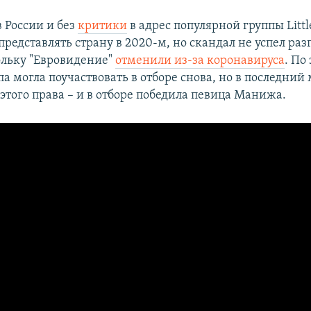
 России и без
критики
в адрес популярной группы Little
редставлять страну в 2020-м, но скандал не успел раз
кольку "Евровидение"
отменили из-за коронавируса
. По
па могла поучаствовать в отборе снова, но в последний
 этого права – и в отборе победила певица Манижа.