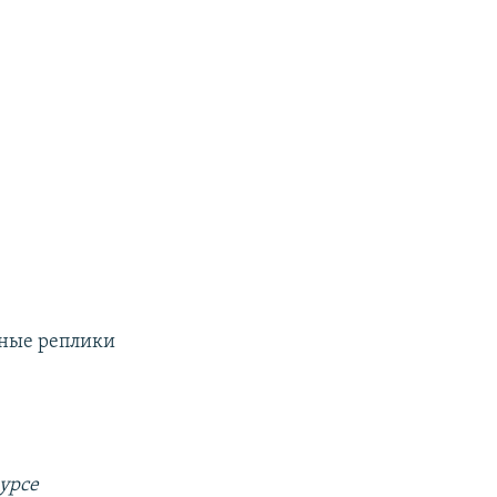
бные реплики
курсе