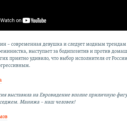
н – современная девушка и следует модным трендам 
феминистка, выступает за бодипозитив и против дома
гих приятно удивило, что выбор исполнителя от России
огрессивным.
а
сия выставила на Евровидение вполне приличную фигу
седжем. Манижа – наш человек!
мов