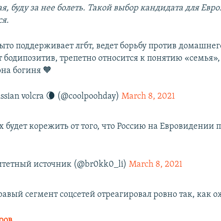
я, буду за нее болеть. Такой выбор кандидата для Ев
ся.
то поддерживает лгбт, ведет борьбу против домашнег
 бодипозитив, трепетно относится к понятию «семья», 
на богиня 🧡
ssian volcra 🌘 (@coolpoohday)
March 8, 2021
 будет корежить от того, что Россию на Евровидении 
итетный источник (@br0kk0_li)
March 8, 2021
равый сегмент соцсетей отреагировал ровно так, как о
ров