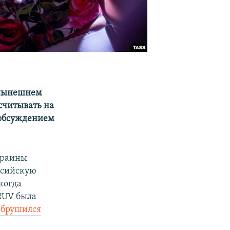
в нынешнем
считывать на
 обсуждением
Украины
ссийскую
 когда
RUV была
обрушился