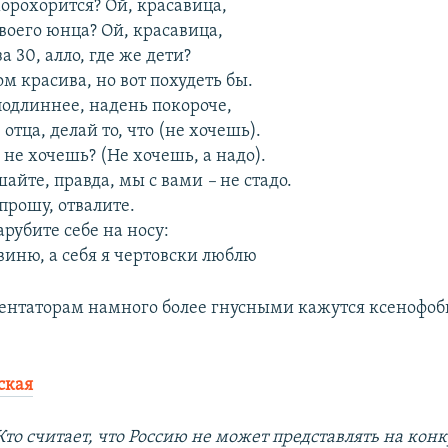
орохорится? Ой, красавица,
оего юнца? Ой, красавица,
а 30, алло, где же дети?
ом красива, но вот похудеть бы.
одлиннее, надень покороче,
 отца, делай то, что (не хочешь).
 не хочешь? (Не хочешь, а надо).
шайте, правда, мы с вами
–
не стадо.
прошу, отвалите.
арубите себе на носу:
 виню, а себя я чертовски люблю
нтаторам намного более гнусными кажутся ксенофо
ская
Кто считает, что Россию не может представлять на кон