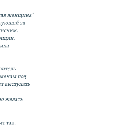
ская женщина"
рующей за
инским.
енщин.
типа
авитель
сменам под
ет выступать
но желать
т так: