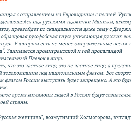
кандал с отправлением на Евровидение с песней "Рус
издевающейся над русскими таджички Манижи, агити
нтов, превзойдет по скандальности даже тему с Дзерж
– образцовая русофобская гнусь унижающая русских ж
гнусь. У авторши есть не менее омерзительные песни 
а". Занимается промигрантской и гей пропагандой
ознательный Плевок в лицо.
ть, что это частное лицо, это не частное лицо, а предст
 телекомпании под национальным флагом. Вот спорт
 флагом России выступать будет запрещено. А это буд
им.
олгое время миллионы людей в России будут сознатель
оей страны.
"Русская женщина", возмутивший Холмогорова, выгляди