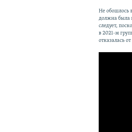
Не обошлось в
должна была п
следует, пос
в 2021-м груп
отказалась от