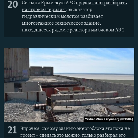
20
Сегодня Крымскую АЭС
продолжают разбирать
на стройматериалы
, экскаватор
гидравлическим молотом разбивает
многоэтажное техническое здание,
находящееся рядом с реакторным блоком АЭС
21
Впрочем, самому зданию энергоблока это пока не
грозит – сделать это можно, только разбирая его