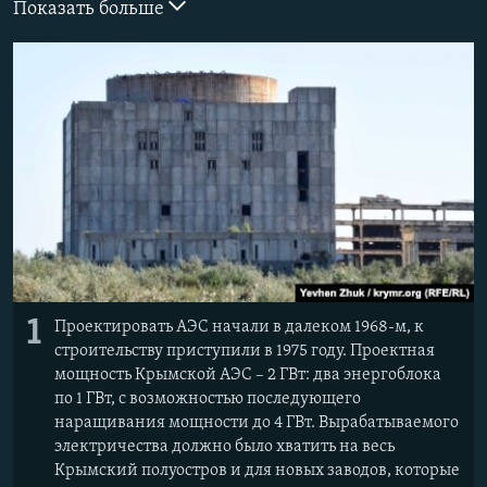
Показать больше
ПРИСОЕДИНЯЙТЕСЬ!
ПОБЕДИТЕЛЕЙ НЕ СУДЯТ?
КРЫМ.НЕПОКОРЕННЫЙ
ELIFBE
УКРАИНСКАЯ ПРОБЛЕМА КРЫМА
Все сайты RFE/RL
1
Проектировать АЭС начали в далеком 1968-м, к
строительству приступили в 1975 году. Проектная
мощность Крымской АЭС – 2 ГВт: два энергоблока
по 1 ГВт, с возможностью последующего
наращивания мощности до 4 ГВт. Вырабатываемого
электричества должно было хватить на весь
Крымский полуостров и для новых заводов, которые