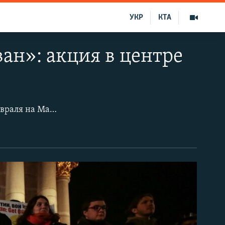
УКР
КТА
ан»: акция в центре
Активисты международного общественного движения #LiberateCrimea 27 февраля на Майдане Независимости провели акцию «Украина, помни: Крым оккупирован» приуроченную ко «Дню сопротивления Крыма российской оккупации».