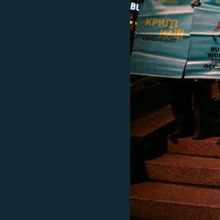
ПОБЕДИТЕЛЕЙ НЕ СУДЯТ?
КРЫМ.НЕПОКОРЕННЫЙ
ELIFBE
УКРАИНСКАЯ ПРОБЛЕМА КРЫМА