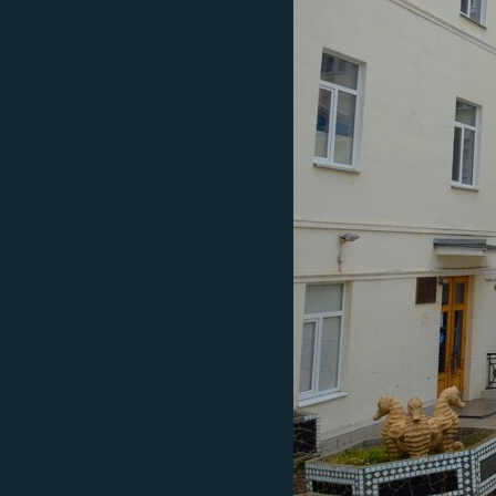
ПОБЕДИТЕЛЕЙ НЕ СУДЯТ?
КРЫМ.НЕПОКОРЕННЫЙ
ELIFBE
УКРАИНСКАЯ ПРОБЛЕМА КРЫМА