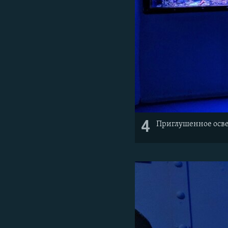
4
Приглушенное осве