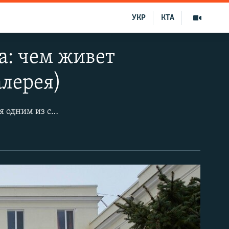
УКР
КТА
а: чем живет
алерея)
Севастопольский морской аквариум-музей был основан в 1897 году и является одним из старейших публичных аквариумов в Европе.