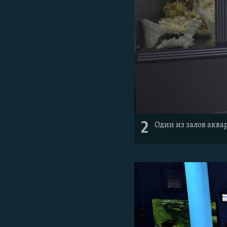
2
Один из залов акв