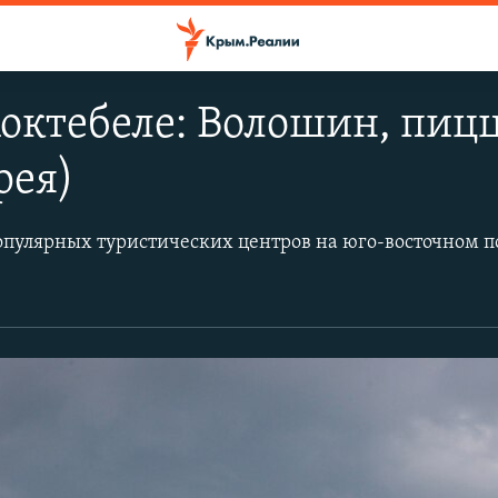
Коктебеле: Волошин, пицц
рея)