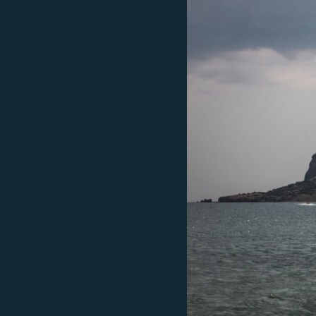
ПОБЕДИТЕЛЕЙ НЕ СУДЯТ?
КРЫМ.НЕПОКОРЕННЫЙ
ELIFBE
УКРАИНСКАЯ ПРОБЛЕМА КРЫМА