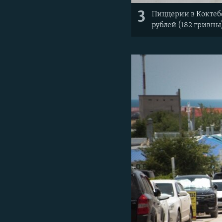
3
Пиццерии в Коктебе
рублей (182 гривны