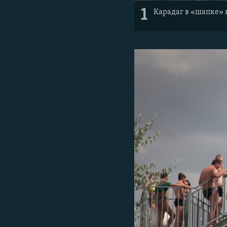
1
Карадаг в «шапке» 