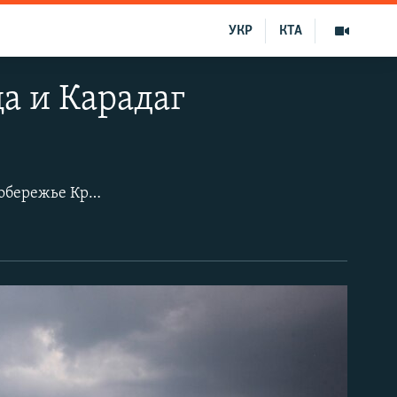
УКР
КТА
а и Карадаг
Коктебель – один из популярных туристических центров на юго-восточном побережье Крыма. Сюда едут, чтобы «выпасть из реальности».