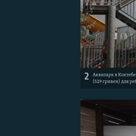
2
Аквапарк в Коктебел
(529 гривен) для р