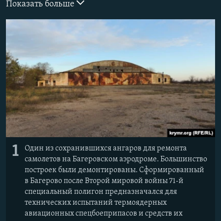
Показать больше
ПРИСОЕДИНЯЙТЕСЬ!
ПОБЕДИТЕЛЕЙ НЕ СУДЯТ?
КРЫМ.НЕПОКОРЕННЫЙ
ELIFBE
УКРАИНСКАЯ ПРОБЛЕМА КРЫМА
Все сайты RFE/RL
1
Один из сохранившихся ангаров для ремонта
самолетов на Багеровском аэродроме. Большинство
построек были демонтированы. Сформированный
в Багерово после Второй мировой войны 71-й
специальный полигон предназначался для
технических испытаний термоядерных
авиационных спецбоеприпасов и средств их