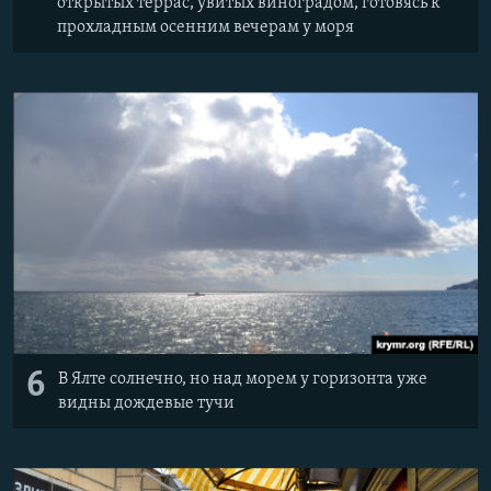
открытых террас, увитых виноградом, готовясь к
прохладным осенним вечерам у моря
6
В Ялте солнечно, но над морем у горизонта уже
видны дождевые тучи