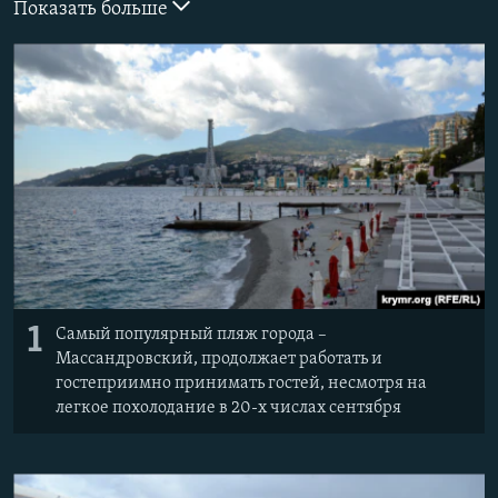
Показать больше
ПРИСОЕДИНЯЙТЕСЬ!
ПОБЕДИТЕЛЕЙ НЕ СУДЯТ?
КРЫМ.НЕПОКОРЕННЫЙ
ELIFBE
УКРАИНСКАЯ ПРОБЛЕМА КРЫМА
Все сайты RFE/RL
1
Самый популярный пляж города –
Массандровский, продолжает работать и
гостеприимно принимать гостей, несмотря на
легкое похолодание в 20-х числах сентября