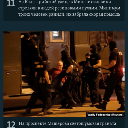
11
На Кальварийской улице в Минске силовики
стреляли в людей резиновыми пулями. Минимум
троих человек ранили, их забрала скорая помощь
12
На проспекте Машерова светошумовая граната