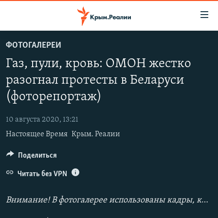
Доступность
ссылки
Вернуться
ФОТОГАЛЕРЕИ
к
НОВОСТИ
Газ, пули, кровь: ОМОН жестко
основному
СПЕЦПРОЕКТЫ
содержанию
разогнал протесты в Беларуси
ВОДА
Вернутся
ГРУЗ 200
(фоторепортаж)
к
ИСТОРИЯ
КАРТА ВОЕННЫХ ОБЪЕКТОВ КРЫМА
главной
10 августа 2020, 13:21
ЕЩЕ
11 ЛЕТ ОККУПАЦИИ КРЫМА. 11 ИСТОРИЙ СОПРОТИВЛЕНИЯ
навигации
Настоящее Время
Крым. Реалии
Вернутся
РАДІО СВОБОДА
ИНТЕРАКТИВ
к
Поделиться
КАК ОБОЙТИ БЛОКИРОВКУ
ИНФОГРАФИКА
поиску
Читать без VPN
ТЕЛЕПРОЕКТ КРЫМ.РЕАЛИИ
Українською
СОВЕТЫ ПРАВОЗАЩИТНИКОВ
Внимание! В фотогалерее использованы кадры, которые могут шокировать.
Qırımtatar
ПРОПАВШИЕ БЕЗ ВЕСТИ