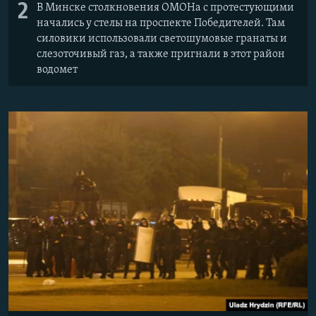
2
В Минске столкновения ОМОНа с протестующими
начались у стелы на проспекте Победителей. Там
силовики использовали светошумовые гранаты и
слезоточивый газ, а также пригнали в этот район
водомет