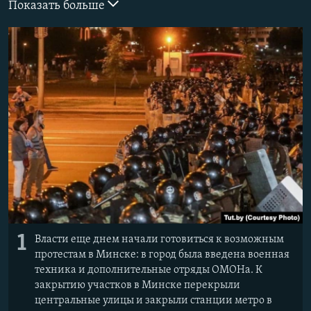
Показать больше
ПРИСОЕДИНЯЙТЕСЬ!
ПОБЕДИТЕЛЕЙ НЕ СУДЯТ?
КРЫМ.НЕПОКОРЕННЫЙ
ELIFBE
УКРАИНСКАЯ ПРОБЛЕМА КРЫМА
Все сайты RFE/RL
1
Власти еще днем начали готовиться к возможным
протестам в Минске: в город была введена военная
техника и дополнительные отряды ОМОНа. К
закрытию участков в Минске перекрыли
центральные улицы и закрыли станции метро в