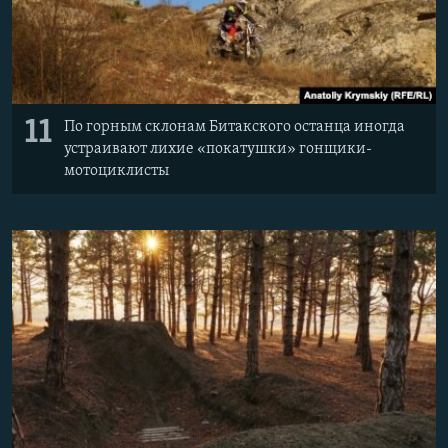
11
По горным склонам Битакского останца иногда
устраивают лихие «покатушки» гонщики-
мотоциклисты