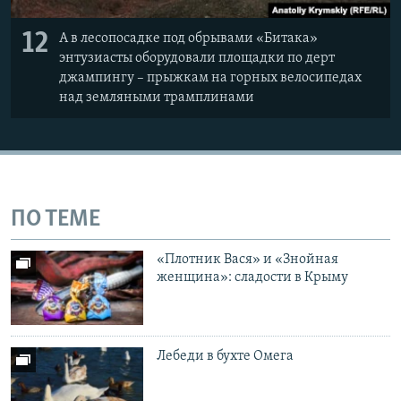
12
А в лесопосадке под обрывами «Битака»
энтузиасты оборудовали площадки по дерт
джампингу – прыжкам на горных велосипедах
над земляными трамплинами
ПО ТЕМЕ
«Плотник Вася» и «Знойная
женщина»: сладости в Крыму
Лебеди в бухте Омега