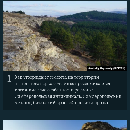
ПРИСОЕДИНЯЙТЕСЬ!
ПОБЕДИТЕЛЕЙ НЕ СУДЯТ?
КРЫМ.НЕПОКОРЕННЫЙ
ELIFBE
УКРАИНСКАЯ ПРОБЛЕМА КРЫМА
Все сайты RFE/RL
1
Как утверждают геологи, на территории
нынешнего парка отчетливо прослеживаются
тектонические особенности региона:
Симферопольская антиклиналь, Симферопольский
меланж, битакский краевой прогиб и прочие