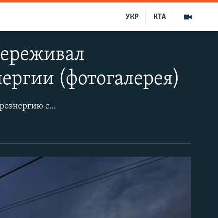
УКР
КТА
переживал
ергии (фотогалерея)
Шесть лет назад, в ночь на 22 ноября 2015 года Крым перестал получать электроэнергию с материковой части Украины. Это произошло из-за повреждения опор ЛЭП в Херсонской области: неизвестные подорвали линии электропередач, поставлявшие свет на полуостров. Крым не обеспечивал сам себя энергией в полном объеме.