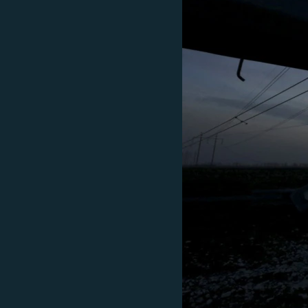
ПОБЕДИТЕЛЕЙ НЕ СУДЯТ?
КРЫМ.НЕПОКОРЕННЫЙ
ELIFBE
УКРАИНСКАЯ ПРОБЛЕМА КРЫМА