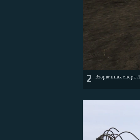
2
Взорванная опора Л