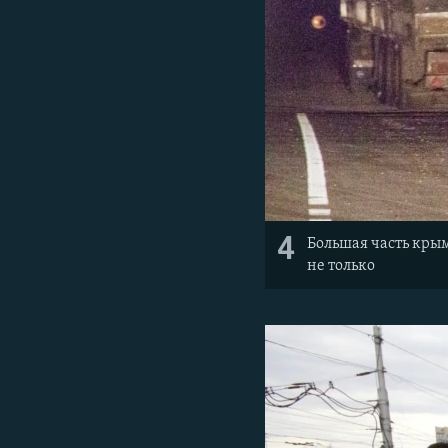
4
Большая часть крым
не только