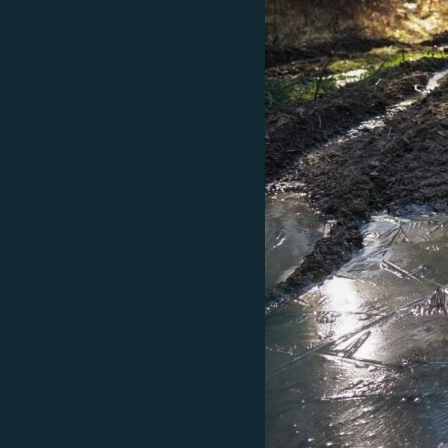
ПОБЕДИТЕЛЕЙ НЕ СУДЯТ?
КРЫМ.НЕПОКОРЕННЫЙ
ELIFBE
УКРАИНСКАЯ ПРОБЛЕМА КРЫМА