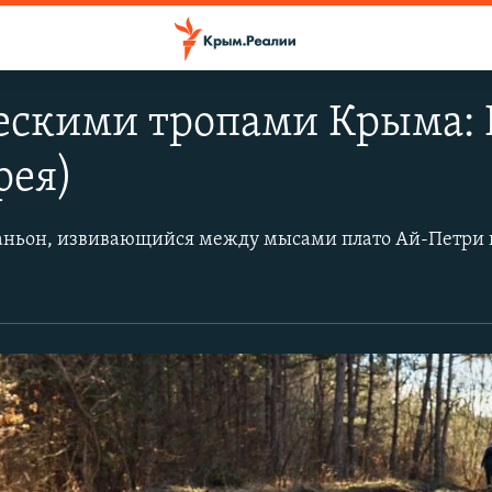
ескими тропами Крыма: 
рея)