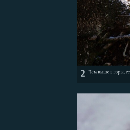
2
Чем выше в горы, т