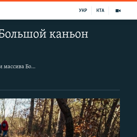
УКР
КТА
Большой каньон
Крымский Большой каньон, извивающийся между мысами плато Ай-Петри и массива Бойка, притягателен в любое время года. Конечно, сейчас, в первых числах марта, он особо не радует глаз всей живой палитрой красок. Однако в заснеженных вершинах тоже есть своя прелесть и величие природы. Чтобы в этом убедиться, достаточно пройтись от села Плотинное до села Соколиное, что в горной части Бахчисарайского района.