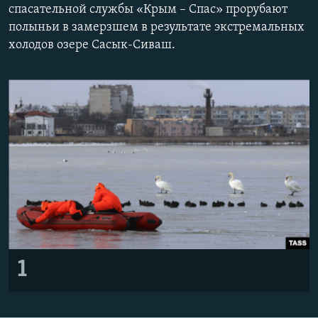
спасательной службы «Крым – Спас» прорубают
ПРИСОЕДИНЯЙТЕСЬ!
ПОБЕДИТЕЛЕЙ НЕ СУДЯТ?
полыньи в замерзшем в результате экстремальных
КРЫМ.НЕПОКОРЕННЫЙ
холодов озере Сасык-Сиваш.
ELIFBE
УКРАИНСКАЯ ПРОБЛЕМА КРЫМА
Все сайты RFE/RL
1