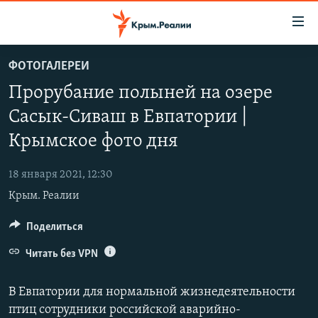
Доступность
ссылки
Вернуться
ФОТОГАЛЕРЕИ
к
НОВОСТИ
Прорубание полыней на озере
основному
СПЕЦПРОЕКТЫ
содержанию
Сасык-Сиваш в Евпатории |
ВОДА
Вернутся
ГРУЗ 200
Крымское фото дня
к
ИСТОРИЯ
КАРТА ВОЕННЫХ ОБЪЕКТОВ КРЫМА
главной
18 января 2021, 12:30
ЕЩЕ
11 ЛЕТ ОККУПАЦИИ КРЫМА. 11 ИСТОРИЙ СОПРОТИВЛЕНИЯ
навигации
Крым. Реалии
Вернутся
РАДІО СВОБОДА
ИНТЕРАКТИВ
к
Поделиться
КАК ОБОЙТИ БЛОКИРОВКУ
ИНФОГРАФИКА
поиску
Читать без VPN
ТЕЛЕПРОЕКТ КРЫМ.РЕАЛИИ
Українською
СОВЕТЫ ПРАВОЗАЩИТНИКОВ
В Евпатории для нормальной жизнедеятельности
Qırımtatar
ПРОПАВШИЕ БЕЗ ВЕСТИ
птиц сотрудники российской аварийно-