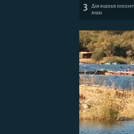
3
Для водных показа
воды