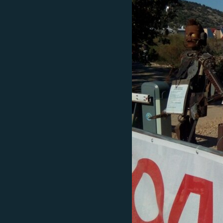
ПОБЕДИТЕЛЕЙ НЕ СУДЯТ?
КРЫМ.НЕПОКОРЕННЫЙ
ELIFBE
УКРАИНСКАЯ ПРОБЛЕМА КРЫМА