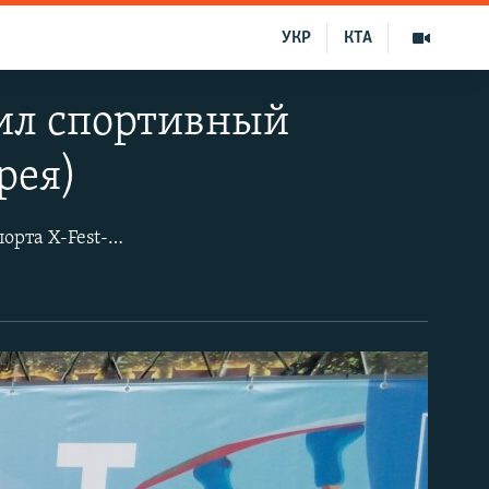
УКР
КТА
ил спортивный
рея)
У горы Гасфорт под Севастополем провели фестиваль экстремальных видов спорта X-Fest-2018. Организаторы устроили соревнования по воднолыжному спорту и мототриалу (исполнение трюков на водном мотоцикле –