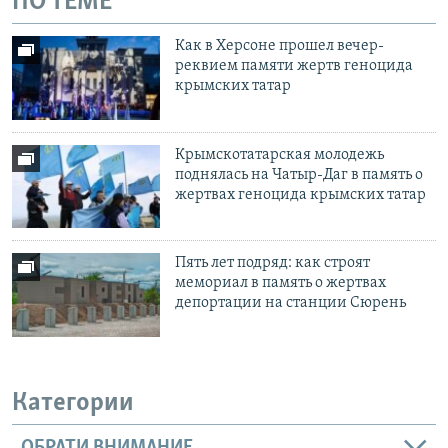
ПО ТЕМЕ
Как в Херсоне прошел вечер-
реквием памяти жертв геноцида
крымских татар
Крымскотатарская молодежь
поднялась на Чатыр-Даг в память о
жертвах геноцида крымских татар
Пять лет подряд: как строят
мемориал в память о жертвах
депортации на станции Сюрень
Категории