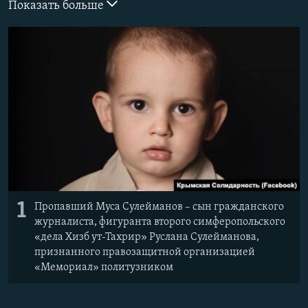
Показать больше
ПРИСОЕДИНЯЙТЕСЬ!
ПОБЕДИТЕЛЕЙ НЕ СУДЯТ?
КРЫМ.НЕПОКОРЕННЫЙ
ELIFBE
УКРАИНСКАЯ ПРОБЛЕМА КРЫМА
Все сайты RFE/RL
1
Пропавший Муса Сулейманов – сын гражданского
журналиста, фигуранта второго симферопольского
«дела Хизб ут-Тахрир» Руслана Сулейманова,
признанного правозащитной организацией
«Мемориал» политузником