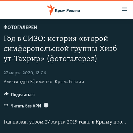
Доступность
ссылки
Вернуться
ФОТОГАЛЕРЕИ
к
НОВОСТИ
Год в СИЗО: история «второй
основному
СПЕЦПРОЕКТЫ
содержанию
симферопольской группы Хизб
ВОДА
Вернутся
ГРУЗ 200
ут-Тахрир» (фотогалерея)
к
ИСТОРИЯ
КАРТА ВОЕННЫХ ОБЪЕКТОВ КРЫМА
главной
27 марта 2020, 13:06
ЕЩЕ
11 ЛЕТ ОККУПАЦИИ КРЫМА. 11 ИСТОРИЙ СОПРОТИВЛЕНИЯ
навигации
Александра Ефименко
Крым. Реалии
Вернутся
РАДІО СВОБОДА
ИНТЕРАКТИВ
к
Поделиться
КАК ОБОЙТИ БЛОКИРОВКУ
ИНФОГРАФИКА
поиску
Читать без VPN
ТЕЛЕПРОЕКТ КРЫМ.РЕАЛИИ
Українською
СОВЕТЫ ПРАВОЗАЩИТНИКОВ
Год назад, утром 27 марта 2019 года, в Крыму прошли массовые обыски в домах крымских татар. Позже очевидцы этих событий назвали действия сотрудников российской ФСБ облавой.
Qırımtatar
ПРОПАВШИЕ БЕЗ ВЕСТИ