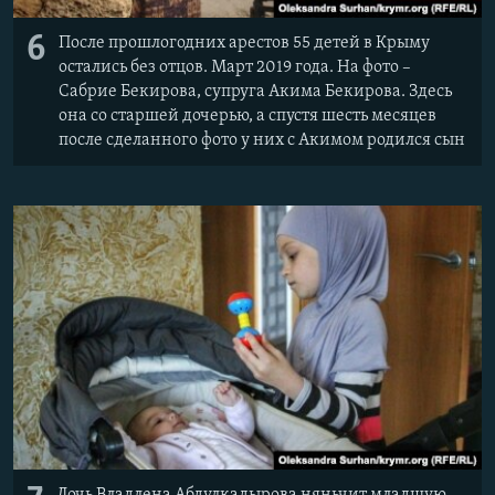
6
После прошлогодних арестов 55 детей в Крыму
остались без отцов. Март 2019 года. На фото –
Сабрие Бекирова, супруга Акима Бекирова. Здесь
она со старшей дочерью, а спустя шесть месяцев
после сделанного фото у них с Акимом родился сын
Дочь Владлена Абдулкадырова няньчит младшую