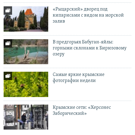
«Рыцарский» дворец под
кипарисами с видом на морской
залив
В предгорьях Бабуган-яйлы:
горными склонами к Бирюзовому
озеру
Самые яркие крымские
фотографии недели
Крымские сети: «Херсонес
Заборический»