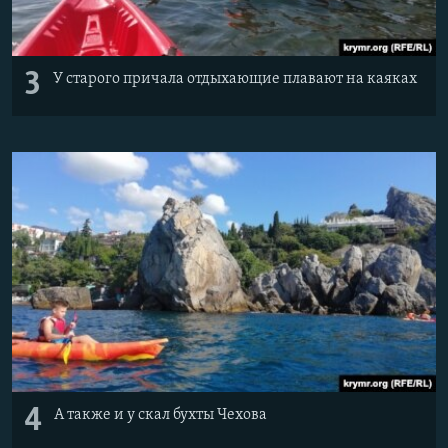
3
У старого причала отдыхающие плавают на каяках
4
А также и у скал бухты Чехова