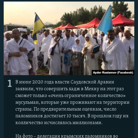
ПРИСОЕДИНЯЙТЕСЬ!
ПОБЕДИТЕЛЕЙ НЕ СУДЯТ?
КРЫМ.НЕПОКОРЕННЫЙ
ELIFBE
УКРАИНСКАЯ ПРОБЛЕМА КРЫМА
Все сайты RFE/RL
1
В июне 2020 года власти Саудовской Аравии
заявили, что совершить хадж в Мекку на этот раз
сможет только «очень ограниченное количество»
мусульман, которые уже проживают на территории
страны. По предварительным оценкам, число
паломников достигает 10 тысяч. В прошлом году их
колличество исчислялось миллионами.
На фото – делегация крымских паломников во