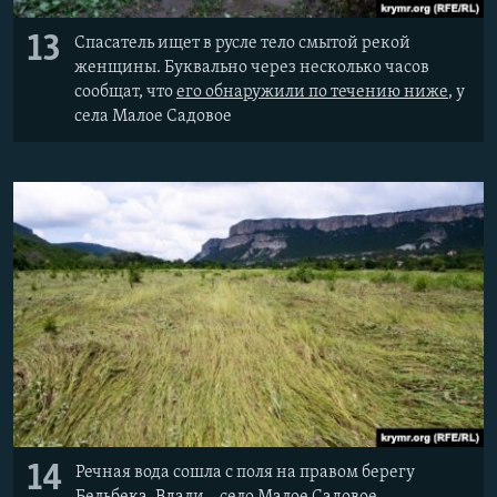
13
Спасатель ищет в русле тело смытой рекой
женщины. Буквально через несколько часов
сообщат, что
его обнаружили по течению ниже
, у
села Малое Садовое
14
Речная вода сошла с поля на правом берегу