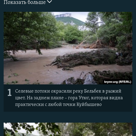
Показать больше
ПРИСОЕДИНЯЙТЕСЬ!
ПОБЕДИТЕЛЕЙ НЕ СУДЯТ?
КРЫМ.НЕПОКОРЕННЫЙ
ELIFBE
УКРАИНСКАЯ ПРОБЛЕМА КРЫМА
Все сайты RFE/RL
1
Селевые потоки окрасили реку Бельбек в рыжий
цвет. На заднем плане – гора Утюг, которая видна
практически с любой точки Куйбышево